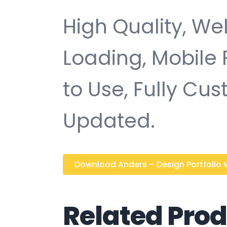
giriş
amgbahis
amgbahis
giriş
alobet
High Quality, We
giriş
restbet
restbet
giriş
norabahis
Loading, Mobile 
giriş
Kalebet
Kalebet
giriş
Netbahis
Netbahis
giriş
Teosbet
Teosbet
to Use, Fully Cu
giriş
grandbetting
grandbetting
giriş
Amgbahis
Amgbahis
Updated.
giriş
Romabet
Romabet
giriş
Teosbet
Teosbet
giriş
Betplay
Betplay
giriş
Enjoybet
Enjoybet
Download Anders – Design Portfolio W
giriş
Editorbet
Editorbet
giriş
Vegabet
Vegabet
giriş
Sonbahis
Sonbahis
Related Pro
giriş
aresbet
aresbet
aresbet
giriş
aresbet