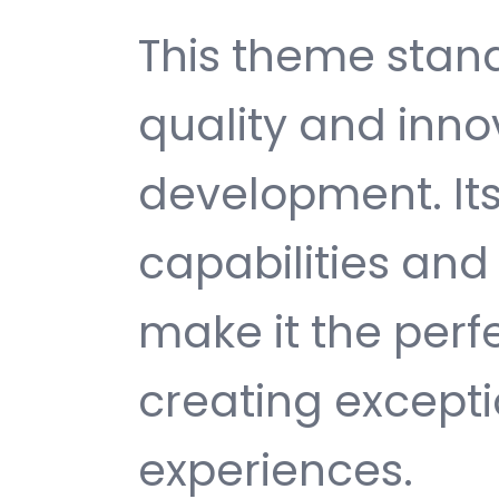
giriş
alobet
alobet
giriş
avrupabet
avrupabet
This theme stan
giriş
restbet
giriş
Betbigo
Betbigo
quality and inno
giriş
Kalebet
Kalebet
giriş
Teosbet
Teosbet
giriş
Amgbahis
Amgbahis
development. It
giriş
Royalbet
Royalbet
giriş
Jokerbet
Jokerbet
capabilities and
giriş
Vegabet
Vegabet
giriş
Betzula
Betzula
giriş
Editörbet
Editörbet
make it the perf
giriş
romabet
giriş
norabahis
creating except
giriş
enbet
enbet
giriş
bahiscasino
bahiscasino
giriş
pokerklas
pokerklas
experiences.
giriş
betzula
betzula