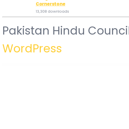
giriş
betzula
Cornerstone
giriş
bahiscasino
13,308 downloads
giriş
avrupabet
avrupabet
giriş
alobet
alobet
Pakistan Hindu Counci
giriş
restbet
restbet
giriş
http://mikefreemanministries.com/
WordPress
giriş
https://tr.romabet-
sanal-
orjinal1.vip/
https://plan-
reprise-
WordPress Hub
Invoicing Pro Jetpack CRX Addon
Iodova – Single Property Real Estate WordPress Theme
iOne | Minimal WooCommerce Theme
IonFullApp | Full Ionic Template + Cordova Plugins
iPages – Flip
activite.com/
https://plan-
reprise-
activite.com/
giriş
https://tr.betplay-
sanal-
orjinal.vip/
https://dentalcaremichalin.pl/
giriş
https://tr.editorbet-
sanal-