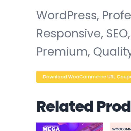
giriş
Atlasbet
Atlasbet
giriş
Atlasbet
Atlasbet
WordPress, Profe
giriş
romabet
romabet
giriş
norabahis
norabahis
Responsive, SEO,
giriş
enbet
enbet
giriş
amgbahis
amgbahis
giriş
pokerklas
pokerklas
Premium, Quality
giriş
betzula
betzula
giriş
bahiscasino
bahiscasino
giriş
avrupabet
avrupabet
giriş
alobet
alobet
Download WooCommerce URL Coupo
giriş
restbet
restbet
giriş
Kalebet
Kalebet
giriş
Betbigo
Betbigo
Related Pro
giriş
Teosbet
Teosbet
giriş
Amgbahis
Amgbahis
giriş
Royalbet
Royalbet
giriş
Jokerbet
Jokerbet