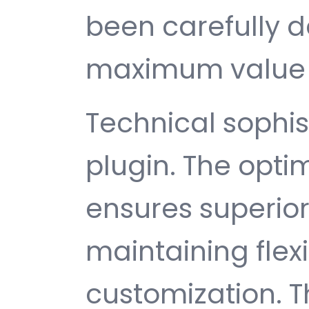
giriş
Betzula
Betzula
been carefully d
giriş
meybet
meybet
giriş
Atlasbet
Atlasbet
maximum value 
giriş
betnis
giriş
jokerbet
giriş
millibahis
Technical sophist
giriş
jasminbet
giriş
pulibet
giriş
pulibet
plugin. The opti
giriş
holiganbet
giriş
pusulabet
ensures superio
giriş
cratosroyalbet
giriş
dedebet
giriş
betplay
betplay
maintaining flexib
giriş
Festwin
giriş
jasminbet
customization. T
giriş
biabet
giriş
Grandpashabet