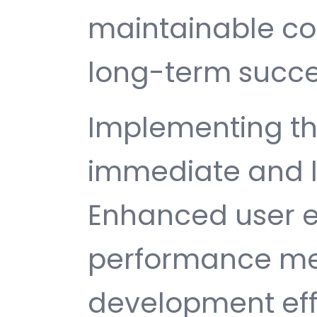
giriş
Betbigo
Betbigo
maintainable c
giriş
Kalebet
Kalebet
giriş
Teosbet
Teosbet
long-term succe
giriş
Amgbahis
Amgbahis
giriş
Royalbet
Royalbet
giriş
Jokerbet
Jokerbet
Implementing thi
giriş
Zulabet
Zulabet
giriş
Matbet
Matbet
giriş
Pusulabet
Pusulabet
immediate and l
giriş
Meybet
Meybet
giriş
romabet
romabet
Enhanced user e
giriş
norabahis
norabahis
giriş
enbet
enbet
giriş
bahiscasino
bahiscasino
performance met
giriş
pokerklas
giriş
betzula
betzula
development ef
giriş
amgbahis