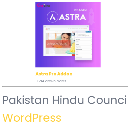
giriş
Vegabet
Vegabet
giriş
Betzula
Betzula
giriş
Meybet
Meybet
giriş
Kalebet
Kalebet
giriş
Betbigo
Betbigo
giriş
Teosbet
Teosbet
giriş
Vegabet
Vegabet
giriş
Restbet
Restbet
giriş
Betplay
Betplay
Astra Pro Addon
giriş
Efesbet
Efesbet
11,214 downloads
giriş
Enjoybet
giriş
romabet
romabet
Pakistan Hindu Counci
giriş
norabahis
norabahis
giriş
enbet
enbet
WordPress
giriş
pulibet
giriş
pokerklas
pokerklas