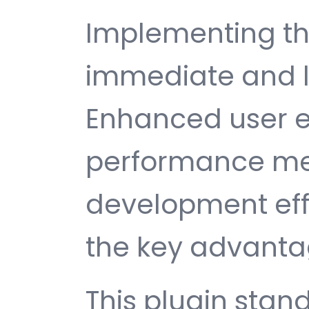
giriş
Betbigo
Betbigo
Implementing thi
giriş
Kalebet
Kalebet
giriş
Teosbet
Teosbet
immediate and l
giriş
Amgbahis
Amgbahis
giriş
Royalbet
Royalbet
giriş
Jokerbet
Jokerbet
Enhanced user e
giriş
Zulabet
Zulabet
giriş
Matbet
Matbet
performance met
giriş
Pusulabet
Pusulabet
giriş
Meybet
Meybet
giriş
romabet
romabet
development ef
giriş
norabahis
norabahis
giriş
enbet
enbet
the key advantag
giriş
bahiscasino
bahiscasino
giriş
pokerklas
giriş
betzula
betzula
This plugin stan
giriş
amgbahis