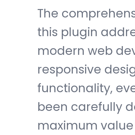
giriş
bahiscasino
bahiscasino
The comprehensi
giriş
romabet
romabet
giriş
norabahis
norabahis
this plugin addr
giriş
enbet
enbet
giriş
amgbahis
amgbahis
giriş
pokerklas
pokerklas
modern web dev
giriş
betzula
betzula
giriş
bahiscasino
bahiscasino
responsive desi
giriş
avrupabet
avrupabet
giriş
alobet
alobet
giriş
restbet
restbet
functionality, e
giriş
Betbigo
Betbigo
giriş
Kalebet
Kalebet
been carefully d
giriş
Amgbahis
Amgbahis
giriş
Royalbet
Royalbet
giriş
Teosbet
Teosbet
maximum value 
giriş
Jokerbet
Jokerbet
giriş
Vegabet
Vegabet