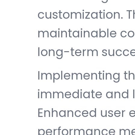
giriş
Betbigo
Betbigo
customization. T
giriş
Kalebet
Kalebet
giriş
Teosbet
Teosbet
maintainable c
giriş
Amgbahis
Amgbahis
giriş
Royalbet
Royalbet
giriş
Jokerbet
Jokerbet
long-term succe
giriş
Zulabet
Zulabet
giriş
Matbet
Matbet
giriş
Pusulabet
Pusulabet
Implementing th
giriş
Meybet
Meybet
giriş
romabet
romabet
immediate and l
giriş
norabahis
norabahis
giriş
enbet
enbet
giriş
bahiscasino
bahiscasino
Enhanced user e
giriş
pokerklas
giriş
betzula
betzula
performance met
giriş
amgbahis