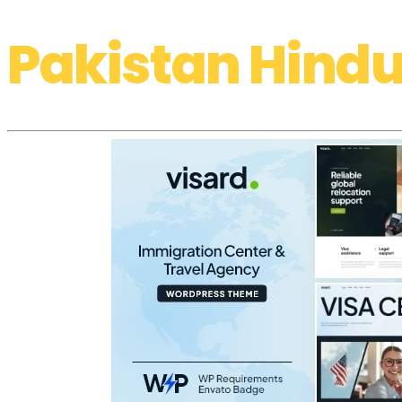
giriş
norabahis
norabahis
norabahis
giriş
Ultrabet
Ultrabet
Pakistan Hindu
giriş
Sonbahis
Sonbahis
giriş
Enjoybet
Enjoybet
giriş
Norabahis
Norabahis
giriş
Amgbahis
Amgbahis
giriş
Pokerklas
Pokerklas
giriş
Masterbetting
Masterbetting
giriş
Betgar
Betgar
giriş
Romabet
Romabet
giriş
Marsbahis
Marsbahis
giriş
Atmbahis
Atmbahis
giriş
Meritking
Meritking
giriş
betnis
giriş
efesbet
efesbet
giriş
marsbahis
giriş
holiganbet
holiganbet
giriş
maksibet
maksibet