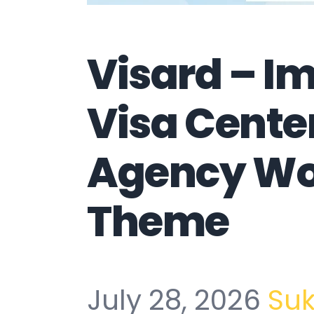
giriş
alobet
alobet
giriş
hiltonbet
hiltonbet
giriş
imajbet
imajbet
Visard – I
giriş
kulisbet
kulisbet
giriş
jokerbet
giriş
pulibet
Visa Cente
giriş
pulibet
giriş
pusulabet
giriş
pusulabet
Agency Wo
giriş
Cratosroyalbet
giriş
Cratosroyalbet
Theme
giriş
Grandpashabet
giriş
Grandpashabet
giriş
biabet
giriş
betplay
giriş
jasminbet
July 28, 2026
Su
giriş
Festwin
Festwin
giriş
Restbet
Restbet