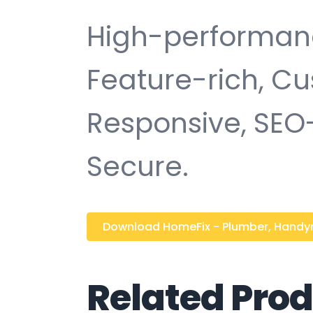
giriş
Atlasbet
Atlasbet
giriş
Atlasbet
Atlasbet
High-performanc
giriş
romabet
romabet
giriş
norabahis
norabahis
Feature-rich, Cu
giriş
enbet
enbet
giriş
amgbahis
amgbahis
giriş
pokerklas
pokerklas
Responsive, SEO-f
giriş
betzula
betzula
giriş
bahiscasino
bahiscasino
Secure.
giriş
avrupabet
avrupabet
giriş
alobet
alobet
giriş
restbet
restbet
giriş
Kalebet
Kalebet
Download HomeFix - Plumber, Handym
giriş
Betbigo
Betbigo
giriş
Teosbet
Teosbet
giriş
Amgbahis
Amgbahis
Related Pro
giriş
Royalbet
Royalbet
giriş
Jokerbet
Jokerbet