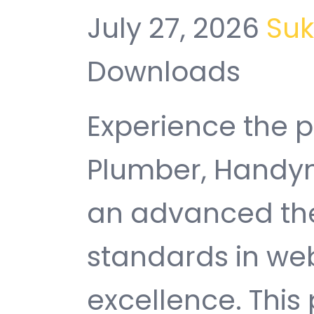
giriş
Amgbahis
Amgbahis
July 27, 2026
Su
giriş
Romabet
Romabet
giriş
Grandpashabet
Grandpashabet
Downloads
giriş
Marsbahis
Marsbahis
giriş
pulibet
giriş
pulibet
Experience the 
giriş
pusulabet
giriş
pusulabet
giriş
Cratosroyalbet
Plumber, Handy
giriş
Cratosroyalbet
giriş
Grandpashabet
Grandpashabet
an advanced th
giriş
Grandpashabet
giriş
biabet
giriş
betplay
standards in w
giriş
jasminbet
giriş
dedebet
excellence. This
giriş
https://kaystudio.net
https://kaystudio.net
giriş
holiganbet
holiganbet