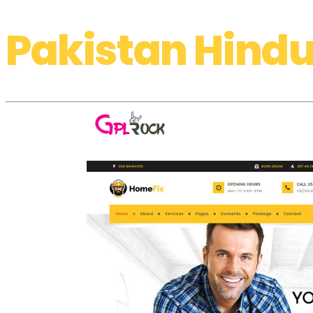
giriş
norabahis
norabahis
norabahis
giriş
Ultrabet
Ultrabet
Pakistan Hindu
giriş
Sonbahis
Sonbahis
giriş
Enjoybet
Enjoybet
giriş
Norabahis
Norabahis
giriş
Amgbahis
Amgbahis
giriş
Pokerklas
Pokerklas
giriş
Masterbetting
Masterbetting
giriş
Betgar
Betgar
giriş
Romabet
Romabet
giriş
Marsbahis
Marsbahis
giriş
Atmbahis
Atmbahis
giriş
Meritking
Meritking
giriş
betnis
giriş
efesbet
efesbet
giriş
marsbahis
giriş
holiganbet
holiganbet
giriş
maksibet
maksibet