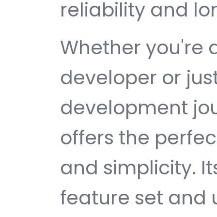
giriş
amgbahis
amgbahis
reliability and 
giriş
alobet
giriş
restbet
restbet
giriş
norabahis
Whether you're 
giriş
Kalebet
Kalebet
giriş
Netbahis
Netbahis
developer or jus
giriş
Teosbet
Teosbet
giriş
grandbetting
grandbetting
giriş
Amgbahis
Amgbahis
development jour
giriş
Romabet
Romabet
giriş
Teosbet
Teosbet
offers the perfe
giriş
Betplay
Betplay
giriş
Enjoybet
Enjoybet
giriş
Editorbet
Editorbet
and simplicity. 
giriş
Vegabet
Vegabet
giriş
Sonbahis
Sonbahis
feature set and 
giriş
aresbet
aresbet
aresbet
giriş
aresbet