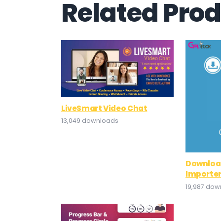
Related Pro
giriş
Vegabet
Vegabet
giriş
Betzula
Betzula
giriş
Meybet
Meybet
giriş
Kalebet
Kalebet
giriş
Betbigo
Betbigo
giriş
Teosbet
Teosbet
giriş
Vegabet
Vegabet
giriş
Restbet
LiveSmart Video Chat
Restbet
13,049 downloads
giriş
Betplay
Betplay
giriş
Efesbet
Efesbet
giriş
Enjoybet
giriş
romabet
romabet
Downloa
Importe
giriş
norabahis
norabahis
19,987 dow
giriş
enbet
enbet
giriş
pulibet
giriş
pokerklas
pokerklas