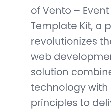
giriş
Amgbahis
Amgbahis
of Vento – Event
giriş
Romabet
Romabet
giriş
Grandpashabet
Grandpashabet
Template Kit, a 
giriş
Marsbahis
Marsbahis
giriş
pulibet
giriş
pulibet
revolutionizes 
giriş
pusulabet
giriş
pusulabet
web development
giriş
Cratosroyalbet
giriş
Cratosroyalbet
giriş
Grandpashabet
Grandpashabet
solution combin
giriş
Grandpashabet
giriş
biabet
technology with 
giriş
betplay
giriş
jasminbet
giriş
dedebet
principles to del
giriş
https://kaystudio.net
https://kaystudio.net
giriş
holiganbet
holiganbet