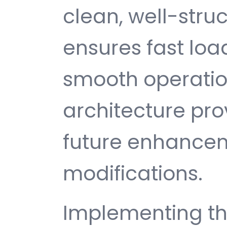
clean, well-str
giriş
Betbigo
Betbigo
giriş
Kalebet
Kalebet
giriş
Teosbet
Teosbet
ensures fast loa
giriş
Amgbahis
Amgbahis
giriş
Royalbet
Royalbet
smooth operatio
giriş
Jokerbet
Jokerbet
giriş
Zulabet
Zulabet
giriş
Matbet
Matbet
architecture provi
giriş
Pusulabet
Pusulabet
giriş
Meybet
Meybet
future enhance
giriş
romabet
romabet
giriş
norabahis
norabahis
giriş
enbet
enbet
modifications.
giriş
bahiscasino
bahiscasino
giriş
pokerklas
giriş
betzula
betzula
Implementing thi
giriş
amgbahis