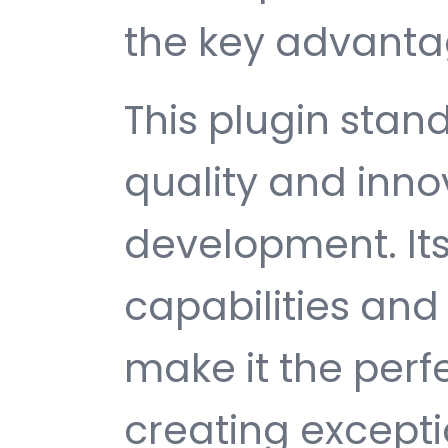
giriş
alobet
alobet
giriş
avrupabet
avrupabet
the key advantag
giriş
restbet
giriş
Betbigo
Betbigo
giriş
Kalebet
Kalebet
This plugin stan
giriş
Teosbet
Teosbet
giriş
Amgbahis
Amgbahis
quality and inno
giriş
Royalbet
Royalbet
giriş
Jokerbet
Jokerbet
giriş
Vegabet
Vegabet
development. It
giriş
Betzula
Betzula
giriş
Editörbet
Editörbet
capabilities and
giriş
romabet
giriş
norabahis
giriş
enbet
enbet
make it the perf
giriş
bahiscasino
bahiscasino
giriş
pokerklas
pokerklas
creating except
giriş
betzula
betzula