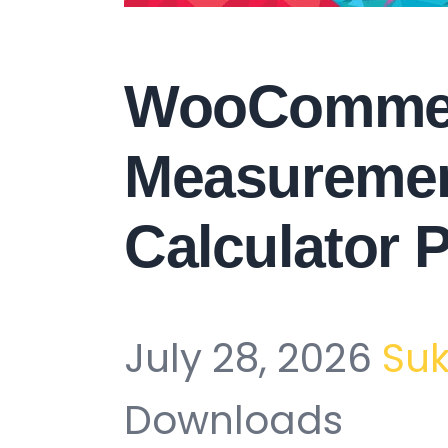
giriş
alobet
alobet
giriş
hiltonbet
hiltonbet
giriş
imajbet
imajbet
WooComme
giriş
kulisbet
kulisbet
giriş
jokerbet
giriş
pulibet
Measuremen
giriş
pulibet
giriş
pusulabet
giriş
pusulabet
Calculator 
giriş
Cratosroyalbet
giriş
Cratosroyalbet
giriş
Grandpashabet
giriş
Grandpashabet
giriş
biabet
July 28, 2026
Su
giriş
betplay
giriş
jasminbet
Downloads
giriş
Festwin
Festwin
giriş
Restbet
Restbet