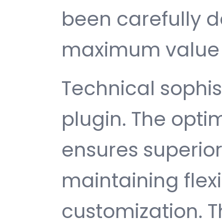
giriş
Betzula
Betzula
been carefully d
giriş
meybet
meybet
giriş
Atlasbet
Atlasbet
maximum value 
giriş
betnis
giriş
jokerbet
giriş
millibahis
Technical sophist
giriş
jasminbet
giriş
pulibet
giriş
pulibet
plugin. The opti
giriş
holiganbet
giriş
pusulabet
ensures superio
giriş
cratosroyalbet
giriş
dedebet
giriş
betplay
betplay
maintaining flexib
giriş
Festwin
giriş
jasminbet
customization. T
giriş
biabet
giriş
Grandpashabet