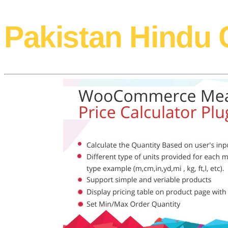
giriş
norabahis
norabahis
norabahis
giriş
Ultrabet
Ultrabet
Pakistan Hindu 
giriş
Sonbahis
Sonbahis
giriş
Enjoybet
Enjoybet
giriş
Norabahis
Norabahis
giriş
Amgbahis
Amgbahis
giriş
Pokerklas
Pokerklas
giriş
Masterbetting
Masterbetting
giriş
Betgar
Betgar
giriş
Romabet
Romabet
giriş
Marsbahis
Marsbahis
giriş
Atmbahis
Atmbahis
giriş
Meritking
Meritking
giriş
betnis
giriş
efesbet
efesbet
giriş
marsbahis
giriş
holiganbet
holiganbet
giriş
maksibet
maksibet