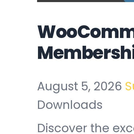
giriş
alobet
alobet
giriş
hiltonbet
hiltonbet
giriş
imajbet
imajbet
WooComm
giriş
kulisbet
kulisbet
giriş
jokerbet
giriş
pulibet
Membershi
giriş
pulibet
giriş
pusulabet
giriş
pusulabet
giriş
Cratosroyalbet
giriş
Cratosroyalbet
August 5, 2026
S
giriş
Grandpashabet
giriş
Grandpashabet
Downloads
giriş
biabet
giriş
betplay
giriş
jasminbet
Discover the exc
giriş
Festwin
Festwin
giriş
Restbet
Restbet