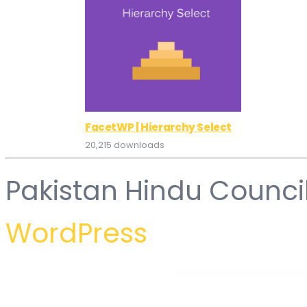
giriş
betzula
giriş
bahiscasino
giriş
avrupabet
avrupabet
giriş
alobet
alobet
giriş
restbet
restbet
giriş
http://mikefreemanministries.com/
giriş
https://tr.romabet-
sanal-
FacetWP | Hierarchy Select
orjinal1.vip/
https://plan-
20,215 downloads
reprise-
activite.com/
https://plan-
Pakistan Hindu Counci
reprise-
activite.com/
WordPress
giriş
https://tr.betplay-
sanal-
orjinal.vip/
https://dentalcaremichalin.pl/
giriş
https://tr.editorbet-
WordPress Hub
Medive – Health & Medical Elementor Template Kit
Mediway – Health & Medical Elementor Template Kit
Medizco – Medical Health & Dental Care Clinic WordPress Theme
Medizin – Medical WooComme
sanal-