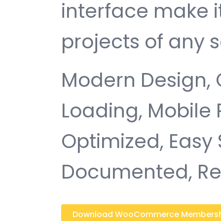
giriş
Atlasbet
Atlasbet
interface make i
giriş
Atlasbet
Atlasbet
giriş
romabet
romabet
projects of any s
giriş
norabahis
norabahis
giriş
enbet
enbet
giriş
amgbahis
amgbahis
Modern Design, 
giriş
pokerklas
pokerklas
giriş
betzula
betzula
giriş
bahiscasino
bahiscasino
Loading, Mobile
giriş
avrupabet
avrupabet
giriş
alobet
alobet
Optimized, Easy 
giriş
restbet
restbet
giriş
Kalebet
Kalebet
giriş
Betbigo
Betbigo
Documented, Re
giriş
Teosbet
Teosbet
giriş
Amgbahis
Amgbahis
giriş
Royalbet
Royalbet
giriş
Jokerbet
Jokerbet
Download WooCommerce Membership