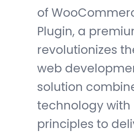
giriş
Amgbahis
Amgbahis
of WooCommerc
giriş
Romabet
Romabet
giriş
Grandpashabet
Grandpashabet
Plugin, a premiu
giriş
Marsbahis
Marsbahis
giriş
pulibet
giriş
pulibet
revolutionizes 
giriş
pusulabet
giriş
pusulabet
web development
giriş
Cratosroyalbet
giriş
Cratosroyalbet
giriş
Grandpashabet
Grandpashabet
solution combin
giriş
Grandpashabet
giriş
biabet
technology with 
giriş
betplay
giriş
jasminbet
giriş
dedebet
principles to del
giriş
https://kaystudio.net
https://kaystudio.net
giriş
holiganbet
holiganbet