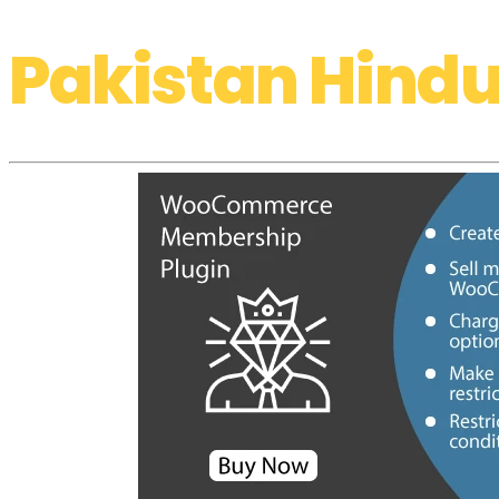
giriş
norabahis
norabahis
norabahis
giriş
Ultrabet
Ultrabet
Pakistan Hindu
giriş
Sonbahis
Sonbahis
giriş
Enjoybet
Enjoybet
giriş
Norabahis
Norabahis
giriş
Amgbahis
Amgbahis
giriş
Pokerklas
Pokerklas
giriş
Masterbetting
Masterbetting
giriş
Betgar
Betgar
giriş
Romabet
Romabet
giriş
Marsbahis
Marsbahis
giriş
Atmbahis
Atmbahis
giriş
Meritking
Meritking
giriş
betnis
giriş
efesbet
efesbet
giriş
marsbahis
giriş
holiganbet
holiganbet
giriş
maksibet
maksibet