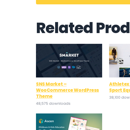
giriş
Vegabet
Vegabet
giriş
Betzula
Betzula
giriş
Meybet
Meybet
Related Pro
giriş
Kalebet
Kalebet
giriş
Betbigo
Betbigo
giriş
Teosbet
Teosbet
giriş
Vegabet
Vegabet
giriş
Restbet
Restbet
giriş
Betplay
Betplay
giriş
Efesbet
Efesbet
SNS Market –
Athlete
giriş
Enjoybet
WooCommerce WordPress
Sport E
giriş
romabet
romabet
Theme
38,100 do
giriş
norabahis
norabahis
48,575 downloads
giriş
enbet
enbet
giriş
pulibet
giriş
pokerklas
pokerklas