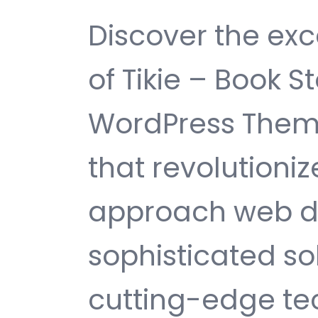
giriş
Amgbahis
Amgbahis
Discover the exc
giriş
Romabet
Romabet
giriş
Grandpashabet
Grandpashabet
giriş
Marsbahis
Marsbahis
of Tikie – Book
giriş
pulibet
giriş
pulibet
WordPress Them
giriş
pusulabet
giriş
pusulabet
giriş
Cratosroyalbet
that revolutioni
giriş
Cratosroyalbet
giriş
Grandpashabet
Grandpashabet
approach web d
giriş
Grandpashabet
giriş
biabet
giriş
betplay
sophisticated s
giriş
jasminbet
giriş
dedebet
cutting-edge te
giriş
https://kaystudio.net
https://kaystudio.net
giriş
holiganbet
holiganbet