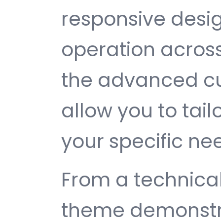
giriş
Betzula
Betzula
responsive desi
giriş
meybet
meybet
giriş
Atlasbet
Atlasbet
operation across
giriş
betnis
giriş
jokerbet
the advanced cu
giriş
millibahis
giriş
jasminbet
giriş
pulibet
allow you to tail
giriş
pulibet
giriş
holiganbet
your specific ne
giriş
pusulabet
giriş
cratosroyalbet
giriş
dedebet
giriş
betplay
betplay
From a technical
giriş
Festwin
giriş
jasminbet
theme demonstr
giriş
biabet
giriş
Grandpashabet