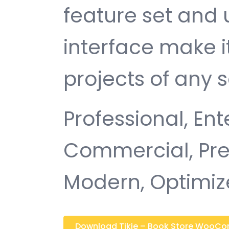
giriş
Atlasbet
Atlasbet
feature set and 
giriş
Atlasbet
Atlasbet
giriş
romabet
romabet
interface make i
giriş
norabahis
norabahis
giriş
enbet
enbet
giriş
amgbahis
amgbahis
projects of any s
giriş
pokerklas
pokerklas
giriş
betzula
betzula
giriş
bahiscasino
bahiscasino
Professional, Ent
giriş
avrupabet
avrupabet
giriş
alobet
alobet
Commercial, Pr
giriş
restbet
restbet
giriş
Kalebet
Kalebet
giriş
Betbigo
Betbigo
Modern, Optimiz
giriş
Teosbet
Teosbet
giriş
Amgbahis
Amgbahis
giriş
Royalbet
Royalbet
giriş
Jokerbet
Jokerbet
Download Tikie – Book Store WooCom