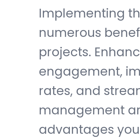
giriş
alobet
alobet
giriş
avrupabet
avrupabet
Implementing th
giriş
restbet
giriş
Betbigo
Betbigo
numerous benefi
giriş
Kalebet
Kalebet
giriş
Teosbet
Teosbet
projects. Enhan
giriş
Amgbahis
Amgbahis
giriş
Royalbet
Royalbet
giriş
Jokerbet
Jokerbet
engagement, im
giriş
Vegabet
Vegabet
giriş
Betzula
Betzula
rates, and strea
giriş
Editörbet
Editörbet
giriş
romabet
giriş
norabahis
management are 
giriş
enbet
enbet
giriş
bahiscasino
bahiscasino
advantages you 
giriş
pokerklas
pokerklas
giriş
betzula
betzula