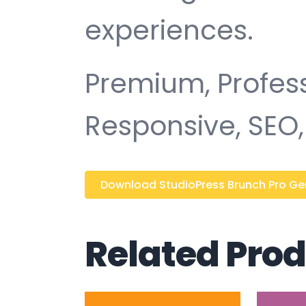
giriş
Atlasbet
Atlasbet
experiences.
giriş
Atlasbet
Atlasbet
giriş
romabet
romabet
giriş
norabahis
norabahis
giriş
enbet
enbet
Premium, Profess
giriş
amgbahis
amgbahis
giriş
pokerklas
pokerklas
Responsive, SEO, 
giriş
betzula
betzula
giriş
bahiscasino
bahiscasino
giriş
avrupabet
avrupabet
giriş
alobet
alobet
Download StudioPress Brunch Pro Gene
giriş
restbet
restbet
giriş
Kalebet
Kalebet
giriş
Betbigo
Betbigo
Related Pro
giriş
Teosbet
Teosbet
giriş
Amgbahis
Amgbahis
giriş
Royalbet
Royalbet
giriş
Jokerbet
Jokerbet