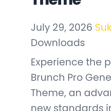
giriş
Amgbahis
Amgbahis
giriş
Romabet
Romabet
giriş
Grandpashabet
Grandpashabet
giriş
Marsbahis
Marsbahis
July 29, 2026
Su
giriş
pulibet
giriş
pulibet
Downloads
giriş
pusulabet
giriş
pusulabet
giriş
Cratosroyalbet
Experience the p
giriş
Cratosroyalbet
giriş
Grandpashabet
Grandpashabet
giriş
Grandpashabet
Brunch Pro Gene
giriş
biabet
giriş
betplay
Theme, an advan
giriş
jasminbet
giriş
dedebet
giriş
https://kaystudio.net
https://kaystudio.net
new standards 
giriş
holiganbet
holiganbet