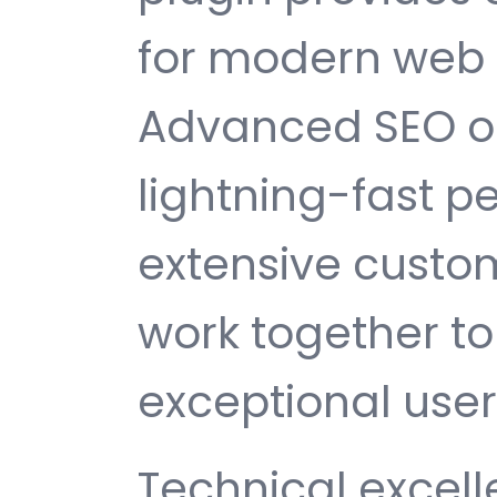
giriş
Betzula
Betzula
for modern web
giriş
meybet
meybet
giriş
Atlasbet
Atlasbet
giriş
betnis
Advanced SEO op
giriş
jokerbet
giriş
millibahis
lightning-fast 
giriş
jasminbet
giriş
pulibet
giriş
pulibet
extensive custom
giriş
holiganbet
giriş
pusulabet
work together to
giriş
cratosroyalbet
giriş
dedebet
exceptional user
giriş
betplay
betplay
giriş
Festwin
giriş
jasminbet
giriş
biabet
Technical excelle
giriş
Grandpashabet