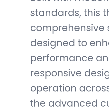
giriş
Betzula
Betzula
standards, this 
giriş
meybet
meybet
giriş
Atlasbet
Atlasbet
giriş
betnis
comprehensive s
giriş
jokerbet
giriş
millibahis
designed to enh
giriş
jasminbet
giriş
pulibet
giriş
pulibet
performance and
giriş
holiganbet
giriş
pusulabet
responsive desi
giriş
cratosroyalbet
giriş
dedebet
operation across
giriş
betplay
betplay
giriş
Festwin
giriş
jasminbet
the advanced cu
giriş
biabet
giriş
Grandpashabet