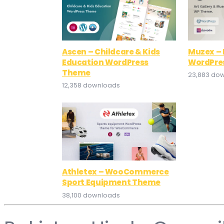
giriş
betzula
giriş
bahiscasino
giriş
avrupabet
avrupabet
giriş
alobet
alobet
Ascen – Childcare & Kids
Muzex –
giriş
restbet
restbet
Education WordPress
WordPre
giriş
http://mikefreemanministries.com/
Theme
23,883 do
giriş
https://tr.romabet-
12,358 downloads
sanal-
orjinal1.vip/
https://plan-
reprise-
activite.com/
https://plan-
reprise-
activite.com/
giriş
https://tr.betplay-
Athletex – WooCommerce
sanal-
Sport Equipment Theme
orjinal.vip/
https://dentalcaremichalin.pl/
38,100 downloads
giriş
https://tr.editorbet-
sanal-