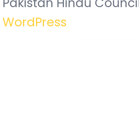
Pakistan Hindu Counci
orjinal.vip/
https://tr.editorbet-
sanal-
WordPress
orjinal.vip/
giriş
https://www.orgudike.com/
https://www.orgudike.
giriş
Kalebet
giriş
Romabet
Romabet
WordPress Hub
IT Solutions & Technology Multi-Purpose Elementor WordPress Theme – Agiletech
iTalk – Event & Conference Elementor Template Kit
Itechie – IT Solutions and Ser
giriş
Teosbet
Teosbet
giriş
Vegabet
giriş
Restbet
giriş
Betplay
Betplay
giriş
Efesbet
Efesbet
giriş
Enjoybet
giriş
Meritking
Meritking
giriş
Marsbahis
Marsbahis
giriş
Avrupabet
Avrupabet
giriş
Mavibet
Mavibet
giriş
Galabet
Galabet
giriş
Norabahis
Norabahis