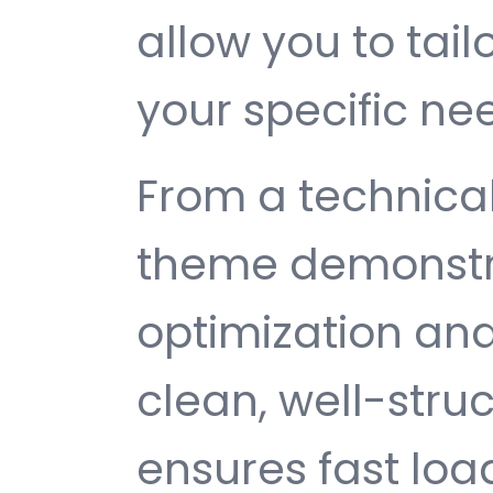
allow you to tail
giriş
Betbigo
Betbigo
giriş
Kalebet
Kalebet
giriş
Teosbet
Teosbet
your specific ne
giriş
Amgbahis
Amgbahis
giriş
Royalbet
Royalbet
giriş
Jokerbet
Jokerbet
From a technical
giriş
Zulabet
Zulabet
giriş
Matbet
Matbet
giriş
Pusulabet
Pusulabet
theme demonstr
giriş
Meybet
Meybet
giriş
romabet
romabet
optimization and
giriş
norabahis
norabahis
giriş
enbet
enbet
clean, well-str
giriş
bahiscasino
bahiscasino
giriş
pokerklas
giriş
betzula
betzula
ensures fast loa
giriş
amgbahis