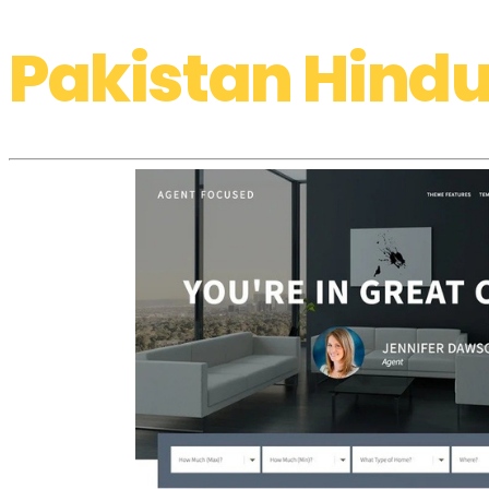
giriş
norabahis
norabahis
norabahis
giriş
Ultrabet
Ultrabet
Pakistan Hindu
giriş
Sonbahis
Sonbahis
giriş
Enjoybet
Enjoybet
giriş
Norabahis
Norabahis
giriş
Amgbahis
Amgbahis
giriş
Pokerklas
Pokerklas
giriş
Masterbetting
Masterbetting
giriş
Betgar
Betgar
giriş
Romabet
Romabet
giriş
Marsbahis
Marsbahis
giriş
Atmbahis
Atmbahis
giriş
Meritking
Meritking
giriş
betnis
giriş
efesbet
efesbet
giriş
marsbahis
giriş
holiganbet
holiganbet
giriş
maksibet
maksibet