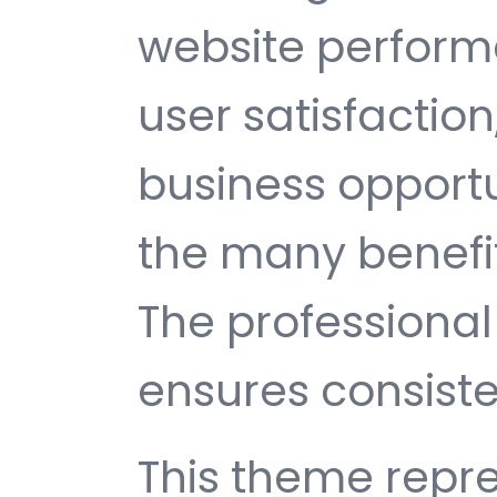
giriş
alobet
alobet
giriş
avrupabet
avrupabet
website perfor
giriş
restbet
giriş
Betbigo
Betbigo
user satisfactio
giriş
Kalebet
Kalebet
giriş
Teosbet
Teosbet
business opport
giriş
Amgbahis
Amgbahis
giriş
Royalbet
Royalbet
giriş
Jokerbet
Jokerbet
the many benefit
giriş
Vegabet
Vegabet
giriş
Betzula
Betzula
The professiona
giriş
Editörbet
Editörbet
giriş
romabet
giriş
norabahis
ensures consisten
giriş
enbet
enbet
giriş
bahiscasino
bahiscasino
giriş
pokerklas
pokerklas
This theme repre
giriş
betzula
betzula