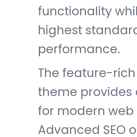
giriş
bahiscasino
bahiscasino
functionality wh
giriş
romabet
romabet
giriş
norabahis
norabahis
highest standard
giriş
enbet
enbet
giriş
amgbahis
amgbahis
performance.
giriş
pokerklas
pokerklas
giriş
betzula
betzula
giriş
bahiscasino
bahiscasino
giriş
avrupabet
avrupabet
The feature-rich 
giriş
alobet
alobet
giriş
restbet
restbet
theme provides 
giriş
Betbigo
Betbigo
giriş
Kalebet
Kalebet
giriş
Amgbahis
Amgbahis
for modern web
giriş
Royalbet
Royalbet
giriş
Teosbet
Teosbet
Advanced SEO op
giriş
Jokerbet
Jokerbet
giriş
Vegabet
Vegabet