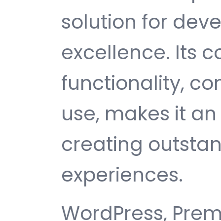
giriş
amgbahis
amgbahis
giriş
alobet
solution for de
giriş
restbet
restbet
giriş
norabahis
excellence. Its
giriş
Kalebet
Kalebet
giriş
Netbahis
Netbahis
functionality, c
giriş
Teosbet
Teosbet
giriş
grandbetting
grandbetting
giriş
Amgbahis
Amgbahis
use, makes it an 
giriş
Romabet
Romabet
giriş
Teosbet
Teosbet
creating outsta
giriş
Betplay
Betplay
giriş
Enjoybet
Enjoybet
giriş
Editorbet
Editorbet
experiences.
giriş
Vegabet
Vegabet
giriş
Sonbahis
Sonbahis
giriş
aresbet
aresbet
aresbet
WordPress, Premi
giriş
aresbet