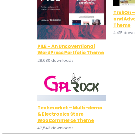
giriş
Vegabet
Vegabet
giriş
Betzula
Betzula
TrekOn –
giriş
Meybet
Meybet
and Adv
giriş
Kalebet
Kalebet
Theme
giriş
Betbigo
Betbigo
4,415 down
giriş
Teosbet
Teosbet
PILE – An Uncoventional
giriş
Vegabet
WordPress Portfolio Theme
Vegabet
28,680 downloads
giriş
Restbet
Restbet
giriş
Betplay
Betplay
giriş
Efesbet
Efesbet
giriş
Enjoybet
giriş
romabet
romabet
giriş
norabahis
norabahis
Techmarket – Multi-demo
& Electronics Store
giriş
enbet
enbet
WooCommerce Theme
giriş
pulibet
42,543 downloads
giriş
pokerklas
pokerklas