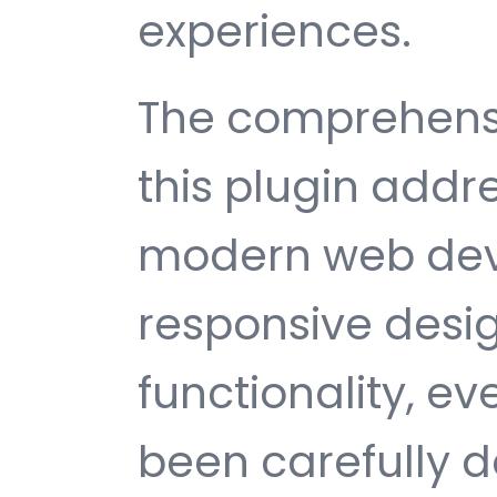
experiences.
giriş
bahiscasino
bahiscasino
giriş
romabet
romabet
giriş
norabahis
norabahis
The comprehensi
giriş
enbet
enbet
giriş
amgbahis
amgbahis
giriş
pokerklas
pokerklas
this plugin addr
giriş
betzula
betzula
giriş
bahiscasino
bahiscasino
modern web dev
giriş
avrupabet
avrupabet
giriş
alobet
alobet
giriş
restbet
restbet
responsive desi
giriş
Betbigo
Betbigo
giriş
Kalebet
Kalebet
functionality, e
giriş
Amgbahis
Amgbahis
giriş
Royalbet
Royalbet
giriş
Teosbet
Teosbet
been carefully d
giriş
Jokerbet
Jokerbet
giriş
Vegabet
Vegabet