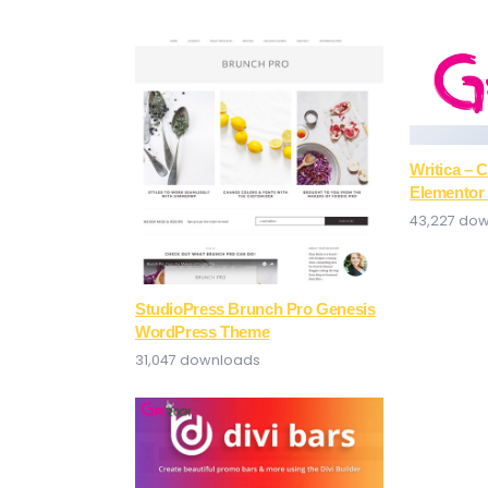
giriş
Atlasbet
Atlasbet
giriş
Atlasbet
Atlasbet
giriş
romabet
romabet
giriş
norabahis
norabahis
giriş
enbet
enbet
giriş
amgbahis
amgbahis
giriş
pokerklas
pokerklas
Writica – 
Elementor 
giriş
betzula
betzula
giriş
bahiscasino
bahiscasino
43,227 do
giriş
avrupabet
avrupabet
giriş
alobet
alobet
giriş
restbet
restbet
StudioPress Brunch Pro Genesis
giriş
Kalebet
Kalebet
WordPress Theme
giriş
Betbigo
Betbigo
31,047 downloads
giriş
Teosbet
Teosbet
giriş
Amgbahis
Amgbahis
giriş
Royalbet
Royalbet
giriş
Jokerbet
Jokerbet