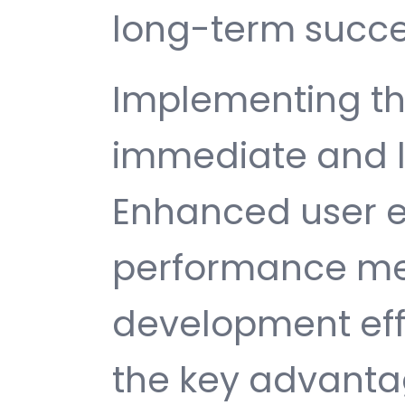
long-term succe
giriş
Betbigo
Betbigo
giriş
Kalebet
Kalebet
giriş
Teosbet
Teosbet
Implementing thi
giriş
Amgbahis
Amgbahis
giriş
Royalbet
Royalbet
giriş
Jokerbet
Jokerbet
immediate and l
giriş
Zulabet
Zulabet
giriş
Matbet
Matbet
Enhanced user e
giriş
Pusulabet
Pusulabet
giriş
Meybet
Meybet
giriş
romabet
romabet
performance met
giriş
norabahis
norabahis
giriş
enbet
enbet
development ef
giriş
bahiscasino
bahiscasino
giriş
pokerklas
giriş
betzula
betzula
the key advantag
giriş
amgbahis