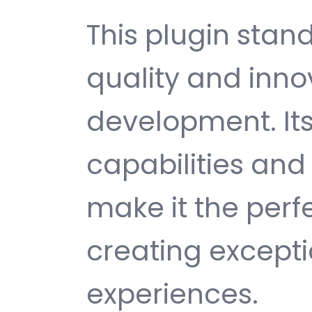
giriş
alobet
alobet
giriş
avrupabet
avrupabet
This plugin stan
giriş
restbet
giriş
Betbigo
Betbigo
quality and inno
giriş
Kalebet
Kalebet
giriş
Teosbet
Teosbet
giriş
Amgbahis
Amgbahis
development. It
giriş
Royalbet
Royalbet
giriş
Jokerbet
Jokerbet
capabilities and
giriş
Vegabet
Vegabet
giriş
Betzula
Betzula
giriş
Editörbet
Editörbet
make it the perf
giriş
romabet
giriş
norabahis
creating except
giriş
enbet
enbet
giriş
bahiscasino
bahiscasino
giriş
pokerklas
pokerklas
experiences.
giriş
betzula
betzula