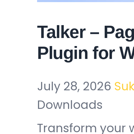
giriş
alobet
alobet
giriş
hiltonbet
hiltonbet
giriş
imajbet
imajbet
Talker – Pa
giriş
kulisbet
kulisbet
giriş
jokerbet
giriş
pulibet
Plugin for 
giriş
pulibet
giriş
pusulabet
giriş
pusulabet
giriş
Cratosroyalbet
giriş
Cratosroyalbet
July 28, 2026
Su
giriş
Grandpashabet
giriş
Grandpashabet
Downloads
giriş
biabet
giriş
betplay
giriş
jasminbet
Transform your
giriş
Festwin
Festwin
giriş
Restbet
Restbet