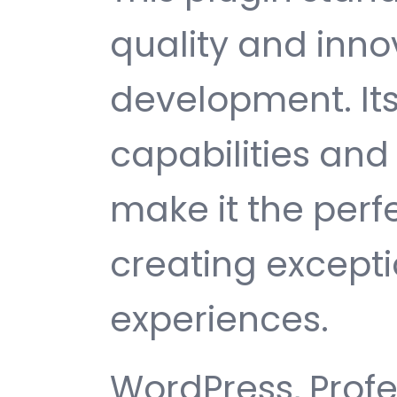
giriş
alobet
alobet
giriş
avrupabet
avrupabet
quality and inno
giriş
restbet
giriş
Betbigo
Betbigo
development. It
giriş
Kalebet
Kalebet
giriş
Teosbet
Teosbet
giriş
Amgbahis
Amgbahis
capabilities and
giriş
Royalbet
Royalbet
giriş
Jokerbet
Jokerbet
make it the perf
giriş
Vegabet
Vegabet
giriş
Betzula
Betzula
giriş
Editörbet
Editörbet
creating except
giriş
romabet
giriş
norabahis
experiences.
giriş
enbet
enbet
giriş
bahiscasino
bahiscasino
giriş
pokerklas
pokerklas
WordPress, Profe
giriş
betzula
betzula