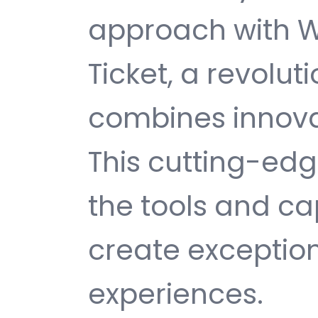
giriş
Amgbahis
Amgbahis
approach with
giriş
Romabet
Romabet
giriş
Grandpashabet
Grandpashabet
Ticket, a revolut
giriş
Marsbahis
Marsbahis
giriş
pulibet
giriş
pulibet
combines innovati
giriş
pusulabet
giriş
pusulabet
This cutting-edg
giriş
Cratosroyalbet
giriş
Cratosroyalbet
giriş
Grandpashabet
Grandpashabet
the tools and ca
giriş
Grandpashabet
giriş
biabet
create exception
giriş
betplay
giriş
jasminbet
giriş
dedebet
experiences.
giriş
https://kaystudio.net
https://kaystudio.net
giriş
holiganbet
holiganbet