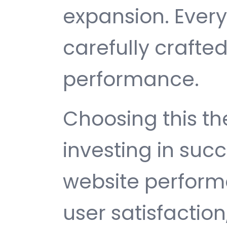
expansion. Ever
giriş
Betbigo
Betbigo
giriş
Kalebet
Kalebet
giriş
Teosbet
Teosbet
carefully crafted
giriş
Amgbahis
Amgbahis
giriş
Royalbet
Royalbet
performance.
giriş
Jokerbet
Jokerbet
giriş
Zulabet
Zulabet
giriş
Matbet
Matbet
Choosing this 
giriş
Pusulabet
Pusulabet
giriş
Meybet
Meybet
giriş
romabet
romabet
investing in suc
giriş
norabahis
norabahis
giriş
enbet
enbet
website perfor
giriş
bahiscasino
bahiscasino
giriş
pokerklas
giriş
betzula
betzula
user satisfactio
giriş
amgbahis