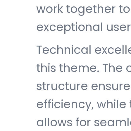
work together to
giriş
Betzula
Betzula
giriş
meybet
meybet
giriş
Atlasbet
Atlasbet
exceptional user
giriş
betnis
giriş
jokerbet
giriş
millibahis
Technical excelle
giriş
jasminbet
giriş
pulibet
this theme. The
giriş
pulibet
giriş
holiganbet
giriş
pusulabet
structure ensu
giriş
cratosroyalbet
giriş
dedebet
efficiency, while
giriş
betplay
betplay
giriş
Festwin
giriş
jasminbet
allows for seam
giriş
biabet
giriş
Grandpashabet