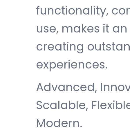
giriş
amgbahis
amgbahis
functionality, c
giriş
alobet
giriş
restbet
restbet
giriş
norabahis
use, makes it an 
giriş
Kalebet
Kalebet
giriş
Netbahis
Netbahis
creating outsta
giriş
Teosbet
Teosbet
giriş
grandbetting
grandbetting
giriş
Amgbahis
Amgbahis
experiences.
giriş
Romabet
Romabet
giriş
Teosbet
Teosbet
giriş
Betplay
Betplay
Advanced, Innovat
giriş
Enjoybet
Enjoybet
giriş
Editorbet
Editorbet
Scalable, Flexible
giriş
Vegabet
Vegabet
giriş
Sonbahis
Sonbahis
giriş
aresbet
aresbet
aresbet
Modern.
giriş
aresbet