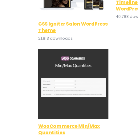
Timeline
giriş
betzula
WordPre
giriş
bahiscasino
40,788 do
giriş
avrupabet
avrupabet
CSS Igniter Salon WordPress
giriş
alobet
alobet
Theme
giriş
restbet
restbet
21,813 downloads
giriş
http://mikefreemanministries.com/
giriş
https://tr.romabet-
sanal-
orjinal1.vip/
https://plan-
reprise-
activite.com/
https://plan-
reprise-
activite.com/
giriş
https://tr.betplay-
sanal-
orjinal.vip/
https://dentalcaremichalin.pl/
giriş
https://tr.editorbet-
WooCommerce Min/Max
Quantities
sanal-