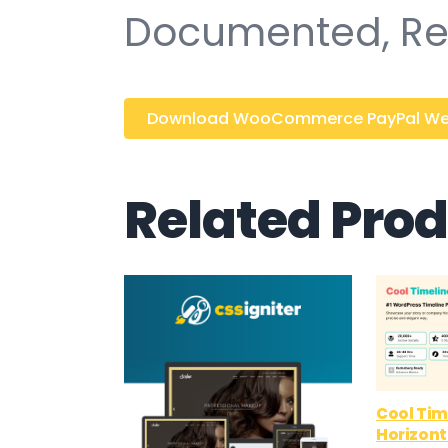
giriş
Vegabet
Vegabet
Documented, Re
giriş
Betzula
Betzula
giriş
Meybet
Meybet
giriş
Kalebet
Kalebet
giriş
Betbigo
Betbigo
Download WooCommerce PayPal Websi
giriş
Teosbet
Teosbet
giriş
Vegabet
Vegabet
Related Pro
giriş
Restbet
Restbet
giriş
Betplay
Betplay
giriş
Efesbet
Efesbet
giriş
Enjoybet
giriş
romabet
romabet
giriş
norabahis
norabahis
giriş
enbet
enbet
giriş
pulibet
Cool Tim
giriş
pokerklas
pokerklas
Horizont