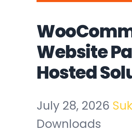
giriş
alobet
alobet
giriş
hiltonbet
hiltonbet
giriş
imajbet
imajbet
WooComme
giriş
kulisbet
kulisbet
giriş
jokerbet
giriş
pulibet
Website P
giriş
pulibet
giriş
pusulabet
giriş
pusulabet
Hosted Sol
giriş
Cratosroyalbet
giriş
Cratosroyalbet
giriş
Grandpashabet
giriş
Grandpashabet
giriş
biabet
July 28, 2026
Su
giriş
betplay
giriş
jasminbet
Downloads
giriş
Festwin
Festwin
giriş
Restbet
Restbet