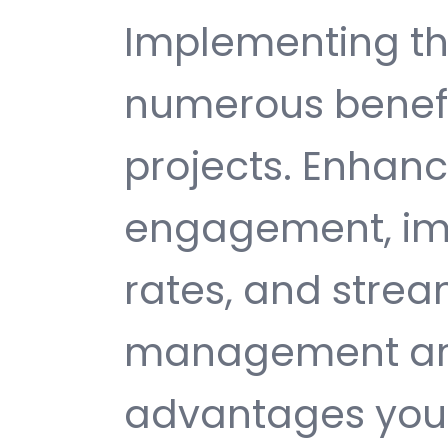
giriş
alobet
alobet
giriş
avrupabet
avrupabet
Implementing thi
giriş
restbet
giriş
Betbigo
Betbigo
numerous benefi
giriş
Kalebet
Kalebet
giriş
Teosbet
Teosbet
projects. Enhan
giriş
Amgbahis
Amgbahis
giriş
Royalbet
Royalbet
giriş
Jokerbet
Jokerbet
engagement, im
giriş
Vegabet
Vegabet
giriş
Betzula
Betzula
rates, and strea
giriş
Editörbet
Editörbet
giriş
romabet
giriş
norabahis
management are 
giriş
enbet
enbet
giriş
bahiscasino
bahiscasino
advantages you 
giriş
pokerklas
pokerklas
giriş
betzula
betzula