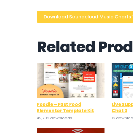
giriş
Vegabet
Vegabet
giriş
Betzula
Betzula
Download Soundcloud Music Charts Wi
giriş
Meybet
Meybet
giriş
Kalebet
Kalebet
giriş
Betbigo
Betbigo
giriş
Teosbet
Teosbet
Related Pro
giriş
Vegabet
Vegabet
giriş
Restbet
Restbet
giriş
Betplay
Betplay
giriş
Efesbet
Efesbet
giriş
Enjoybet
giriş
romabet
romabet
Foodie – Fast Food
Live Supp
giriş
norabahis
norabahis
Elementor Template Kit
Chat 3
giriş
enbet
enbet
49,732 downloads
15 downlo
giriş
pulibet
giriş
pokerklas
pokerklas