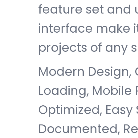
giriş
Atlasbet
Atlasbet
feature set and 
giriş
Atlasbet
Atlasbet
giriş
romabet
romabet
interface make i
giriş
norabahis
norabahis
giriş
enbet
enbet
giriş
amgbahis
amgbahis
projects of any s
giriş
pokerklas
pokerklas
giriş
betzula
betzula
giriş
bahiscasino
bahiscasino
Modern Design, 
giriş
avrupabet
avrupabet
giriş
alobet
alobet
Loading, Mobile
giriş
restbet
restbet
giriş
Kalebet
Kalebet
giriş
Betbigo
Betbigo
Optimized, Easy 
giriş
Teosbet
Teosbet
giriş
Amgbahis
Amgbahis
Documented, Re
giriş
Royalbet
Royalbet
giriş
Jokerbet
Jokerbet