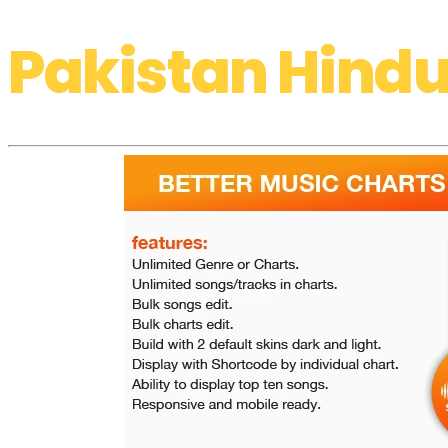
giriş
norabahis
norabahis
norabahis
giriş
Ultrabet
Ultrabet
Pakistan Hindu
giriş
Sonbahis
Sonbahis
giriş
Enjoybet
Enjoybet
giriş
Norabahis
Norabahis
giriş
Amgbahis
Amgbahis
giriş
Pokerklas
Pokerklas
giriş
Masterbetting
Masterbetting
giriş
Betgar
Betgar
giriş
Romabet
Romabet
giriş
Marsbahis
Marsbahis
giriş
Atmbahis
Atmbahis
giriş
Meritking
Meritking
giriş
betnis
giriş
efesbet
efesbet
giriş
marsbahis
giriş
holiganbet
holiganbet
giriş
maksibet
maksibet