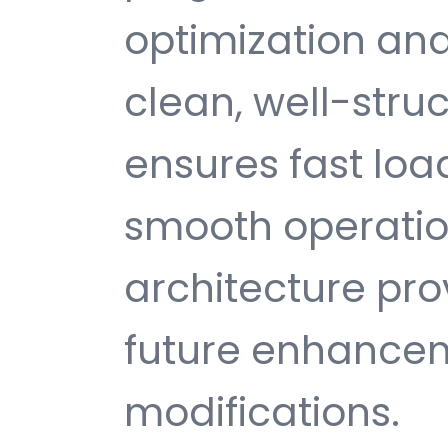
giriş
Betbigo
Betbigo
optimization and
giriş
Kalebet
Kalebet
giriş
Teosbet
Teosbet
clean, well-str
giriş
Amgbahis
Amgbahis
giriş
Royalbet
Royalbet
ensures fast loa
giriş
Jokerbet
Jokerbet
giriş
Zulabet
Zulabet
giriş
Matbet
Matbet
smooth operatio
giriş
Pusulabet
Pusulabet
giriş
Meybet
Meybet
architecture provi
giriş
romabet
romabet
giriş
norabahis
norabahis
giriş
enbet
enbet
future enhance
giriş
bahiscasino
bahiscasino
giriş
pokerklas
modifications.
giriş
betzula
betzula
giriş
amgbahis