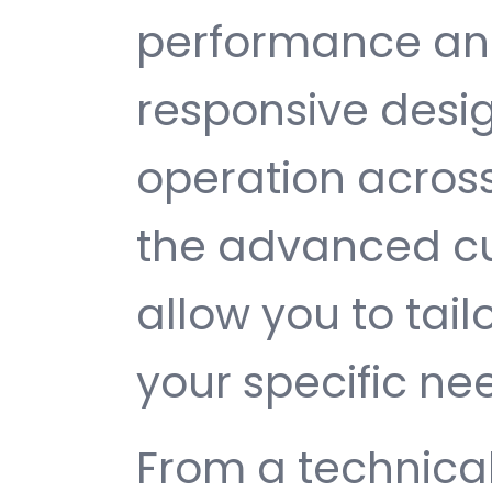
giriş
Betzula
Betzula
performance and
giriş
meybet
meybet
giriş
Atlasbet
Atlasbet
responsive desi
giriş
betnis
giriş
jokerbet
operation across
giriş
millibahis
giriş
jasminbet
giriş
pulibet
the advanced cu
giriş
pulibet
giriş
holiganbet
allow you to tail
giriş
pusulabet
giriş
cratosroyalbet
giriş
dedebet
your specific ne
giriş
betplay
betplay
giriş
Festwin
giriş
jasminbet
From a technical
giriş
biabet
giriş
Grandpashabet