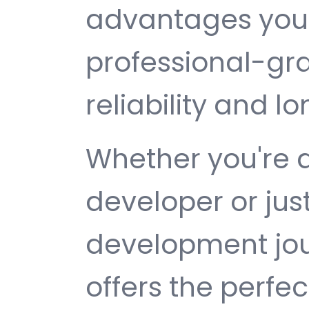
giriş
amgbahis
amgbahis
advantages you 
giriş
alobet
giriş
restbet
restbet
professional-gr
giriş
norabahis
giriş
Kalebet
Kalebet
giriş
Netbahis
Netbahis
reliability and 
giriş
Teosbet
Teosbet
giriş
grandbetting
grandbetting
giriş
Amgbahis
Amgbahis
Whether you're 
giriş
Romabet
Romabet
giriş
Teosbet
Teosbet
developer or jus
giriş
Betplay
Betplay
giriş
Enjoybet
Enjoybet
giriş
Editorbet
Editorbet
development jou
giriş
Vegabet
Vegabet
giriş
Sonbahis
Sonbahis
offers the perfe
giriş
aresbet
aresbet
aresbet
giriş
aresbet