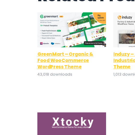
giriş
Atlasbet
Atlasbet
giriş
Atlasbet
Atlasbet
giriş
romabet
romabet
giriş
norabahis
norabahis
giriş
enbet
enbet
giriş
amgbahis
amgbahis
giriş
pokerklas
pokerklas
giriş
betzula
betzula
GreenMart – Organic &
Induzy –
Food WooCommerce
Industri
giriş
bahiscasino
bahiscasino
WordPress Theme
Theme
giriş
avrupabet
avrupabet
43,018 downloads
1,013 down
giriş
alobet
alobet
giriş
restbet
restbet
giriş
Kalebet
Kalebet
giriş
Betbigo
Betbigo
giriş
Teosbet
Teosbet
giriş
Amgbahis
Amgbahis
giriş
Royalbet
Royalbet
giriş
Jokerbet
Jokerbet