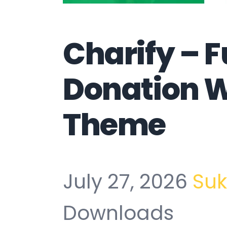
giriş
alobet
alobet
giriş
hiltonbet
hiltonbet
giriş
imajbet
imajbet
Charify – 
giriş
kulisbet
kulisbet
giriş
jokerbet
giriş
pulibet
Donation 
giriş
pulibet
giriş
pusulabet
giriş
pusulabet
Theme
giriş
Cratosroyalbet
giriş
Cratosroyalbet
giriş
Grandpashabet
giriş
Grandpashabet
giriş
biabet
July 27, 2026
Su
giriş
betplay
giriş
jasminbet
Downloads
giriş
Festwin
Festwin
giriş
Restbet
Restbet