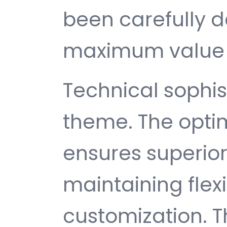
giriş
Betzula
Betzula
been carefully d
giriş
meybet
meybet
giriş
Atlasbet
Atlasbet
maximum value 
giriş
betnis
giriş
jokerbet
giriş
millibahis
Technical sophist
giriş
jasminbet
giriş
pulibet
giriş
pulibet
theme. The opti
giriş
holiganbet
giriş
pusulabet
ensures superio
giriş
cratosroyalbet
giriş
dedebet
giriş
betplay
betplay
maintaining flexib
giriş
Festwin
giriş
jasminbet
customization. T
giriş
biabet
giriş
Grandpashabet