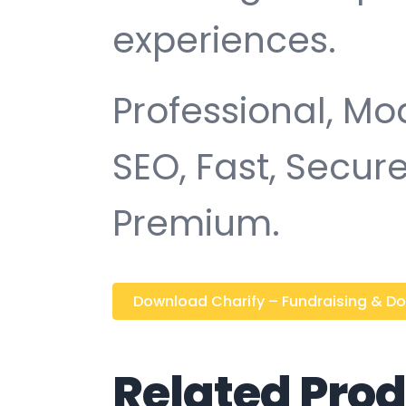
giriş
amgbahis
amgbahis
giriş
alobet
experiences.
giriş
restbet
restbet
giriş
norabahis
giriş
Kalebet
Kalebet
Professional, Mo
giriş
Netbahis
Netbahis
giriş
Teosbet
Teosbet
SEO, Fast, Secur
giriş
grandbetting
grandbetting
giriş
Amgbahis
Amgbahis
giriş
Romabet
Romabet
Premium.
giriş
Teosbet
Teosbet
giriş
Betplay
Betplay
giriş
Enjoybet
Enjoybet
giriş
Editorbet
Editorbet
Download Charify – Fundraising & Don
giriş
Vegabet
Vegabet
giriş
Sonbahis
Sonbahis
giriş
aresbet
aresbet
aresbet
Related Pro
giriş
aresbet