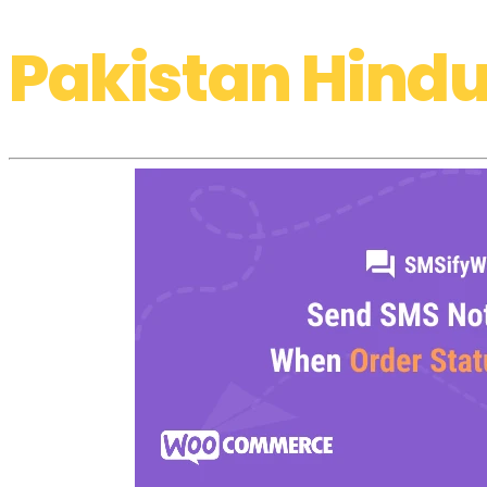
giriş
norabahis
norabahis
norabahis
giriş
Ultrabet
Ultrabet
Pakistan Hindu
giriş
Sonbahis
Sonbahis
giriş
Enjoybet
Enjoybet
giriş
Norabahis
Norabahis
giriş
Amgbahis
Amgbahis
giriş
Pokerklas
Pokerklas
giriş
Masterbetting
Masterbetting
giriş
Betgar
Betgar
giriş
Romabet
Romabet
giriş
Marsbahis
Marsbahis
giriş
Atmbahis
Atmbahis
giriş
Meritking
Meritking
giriş
betnis
giriş
efesbet
efesbet
giriş
marsbahis
giriş
holiganbet
holiganbet
giriş
maksibet
maksibet