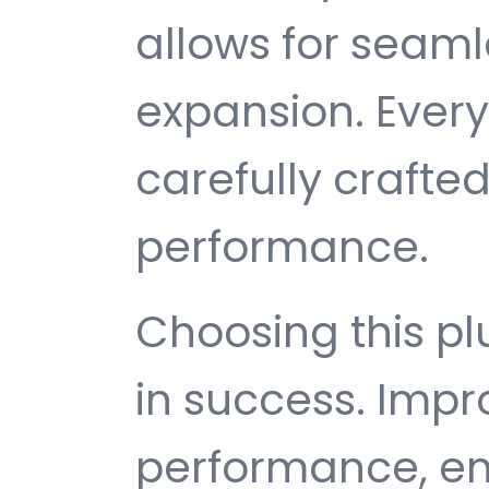
giriş
Betbigo
Betbigo
allows for seam
giriş
Kalebet
Kalebet
giriş
Teosbet
Teosbet
expansion. Ever
giriş
Amgbahis
Amgbahis
giriş
Royalbet
Royalbet
carefully crafted
giriş
Jokerbet
Jokerbet
giriş
Zulabet
Zulabet
giriş
Matbet
Matbet
performance.
giriş
Pusulabet
Pusulabet
giriş
Meybet
Meybet
giriş
romabet
romabet
Choosing this p
giriş
norabahis
norabahis
giriş
enbet
enbet
giriş
bahiscasino
bahiscasino
in success. Imp
giriş
pokerklas
giriş
betzula
betzula
performance, e
giriş
amgbahis