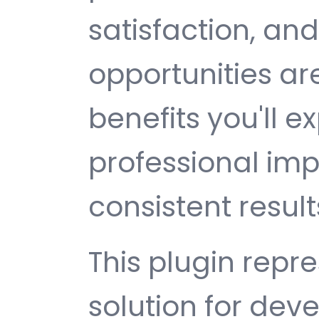
giriş
alobet
alobet
giriş
avrupabet
avrupabet
satisfaction, an
giriş
restbet
giriş
Betbigo
Betbigo
opportunities a
giriş
Kalebet
Kalebet
giriş
Teosbet
Teosbet
benefits you'll e
giriş
Amgbahis
Amgbahis
giriş
Royalbet
Royalbet
giriş
Jokerbet
Jokerbet
professional im
giriş
Vegabet
Vegabet
giriş
Betzula
Betzula
consistent result
giriş
Editörbet
Editörbet
giriş
romabet
giriş
norabahis
giriş
enbet
enbet
This plugin repr
giriş
bahiscasino
bahiscasino
giriş
pokerklas
pokerklas
solution for de
giriş
betzula
betzula