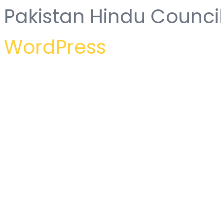
giriş
betzula
Pakistan Hindu Counci
giriş
bahiscasino
giriş
avrupabet
avrupabet
WordPress
giriş
alobet
alobet
giriş
restbet
restbet
giriş
http://mikefreemanministries.com/
giriş
https://tr.romabet-
WordPress Hub
Improved Sale Badges for WooCommerce
Improved Variable Product Attributes for WooCommerce
In Conference – Meetup & Business Events WordPress Theme
Inactive Logout Pro
Inbusiness – 
sanal-
orjinal1.vip/
https://plan-
reprise-
activite.com/
https://plan-
reprise-
activite.com/
giriş
https://tr.betplay-
sanal-
orjinal.vip/
https://dentalcaremichalin.pl/
giriş
https://tr.editorbet-
sanal-