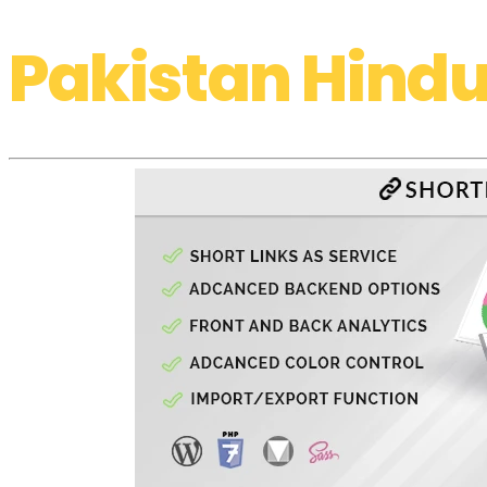
giriş
norabahis
norabahis
norabahis
giriş
Ultrabet
Ultrabet
Pakistan Hindu
giriş
Sonbahis
Sonbahis
giriş
Enjoybet
Enjoybet
giriş
Norabahis
Norabahis
giriş
Amgbahis
Amgbahis
giriş
Pokerklas
Pokerklas
giriş
Masterbetting
Masterbetting
giriş
Betgar
Betgar
giriş
Romabet
Romabet
giriş
Marsbahis
Marsbahis
giriş
Atmbahis
Atmbahis
giriş
Meritking
Meritking
giriş
betnis
giriş
efesbet
efesbet
giriş
marsbahis
giriş
holiganbet
holiganbet
giriş
maksibet
maksibet