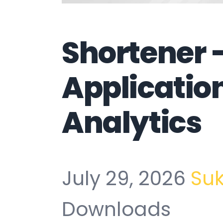
giriş
alobet
alobet
giriş
hiltonbet
hiltonbet
giriş
imajbet
imajbet
Shortener –
giriş
kulisbet
kulisbet
giriş
jokerbet
giriş
pulibet
Applicatio
giriş
pulibet
giriş
pusulabet
giriş
pusulabet
Analytics
giriş
Cratosroyalbet
giriş
Cratosroyalbet
giriş
Grandpashabet
giriş
Grandpashabet
giriş
biabet
July 29, 2026
Su
giriş
betplay
giriş
jasminbet
Downloads
giriş
Festwin
Festwin
giriş
Restbet
Restbet