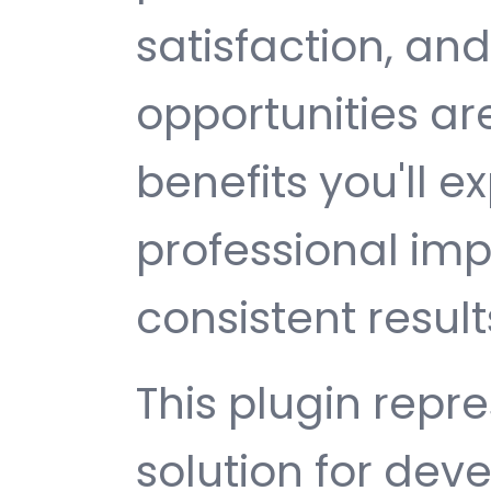
giriş
alobet
alobet
giriş
avrupabet
avrupabet
satisfaction, an
giriş
restbet
giriş
Betbigo
Betbigo
opportunities a
giriş
Kalebet
Kalebet
giriş
Teosbet
Teosbet
benefits you'll e
giriş
Amgbahis
Amgbahis
giriş
Royalbet
Royalbet
giriş
Jokerbet
Jokerbet
professional im
giriş
Vegabet
Vegabet
giriş
Betzula
Betzula
consistent result
giriş
Editörbet
Editörbet
giriş
romabet
giriş
norabahis
giriş
enbet
enbet
This plugin repr
giriş
bahiscasino
bahiscasino
giriş
pokerklas
pokerklas
solution for de
giriş
betzula
betzula