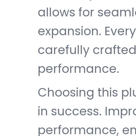
giriş
Betbigo
Betbigo
allows for seam
giriş
Kalebet
Kalebet
giriş
Teosbet
Teosbet
expansion. Ever
giriş
Amgbahis
Amgbahis
giriş
Royalbet
Royalbet
carefully crafted
giriş
Jokerbet
Jokerbet
giriş
Zulabet
Zulabet
giriş
Matbet
Matbet
performance.
giriş
Pusulabet
Pusulabet
giriş
Meybet
Meybet
giriş
romabet
romabet
Choosing this p
giriş
norabahis
norabahis
giriş
enbet
enbet
giriş
bahiscasino
bahiscasino
in success. Imp
giriş
pokerklas
giriş
betzula
betzula
performance, e
giriş
amgbahis