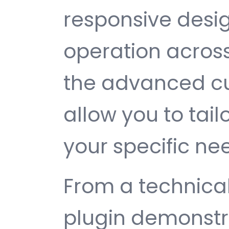
giriş
Betzula
Betzula
responsive desi
giriş
meybet
meybet
giriş
Atlasbet
Atlasbet
operation across
giriş
betnis
giriş
jokerbet
the advanced cu
giriş
millibahis
giriş
jasminbet
giriş
pulibet
allow you to tail
giriş
pulibet
giriş
holiganbet
your specific ne
giriş
pusulabet
giriş
cratosroyalbet
giriş
dedebet
giriş
betplay
betplay
From a technical
giriş
Festwin
giriş
jasminbet
plugin demonstr
giriş
biabet
giriş
Grandpashabet