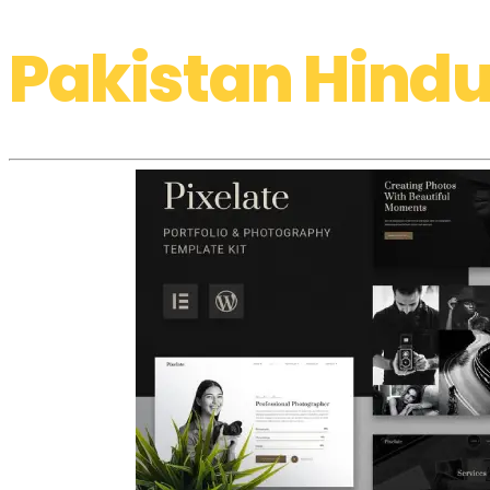
giriş
norabahis
norabahis
norabahis
giriş
Ultrabet
Ultrabet
Pakistan Hindu
giriş
Sonbahis
Sonbahis
giriş
Enjoybet
Enjoybet
giriş
Norabahis
Norabahis
giriş
Amgbahis
Amgbahis
giriş
Pokerklas
Pokerklas
giriş
Masterbetting
Masterbetting
giriş
Betgar
Betgar
giriş
Romabet
Romabet
giriş
Marsbahis
Marsbahis
giriş
Atmbahis
Atmbahis
giriş
Meritking
Meritking
giriş
betnis
giriş
efesbet
efesbet
giriş
marsbahis
giriş
holiganbet
holiganbet
giriş
maksibet
maksibet