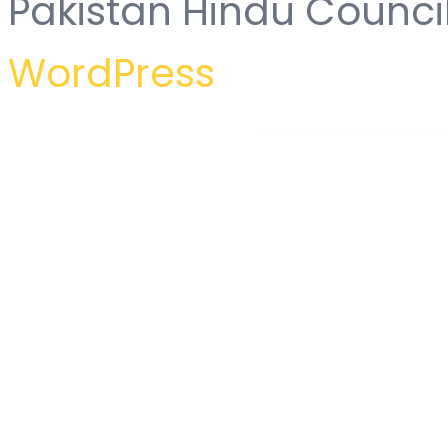
Pakistan Hindu Counci
orjinal.vip/
https://tr.editorbet-
sanal-
WordPress
orjinal.vip/
giriş
https://www.orgudike.com/
https://www.orgudike.
giriş
Kalebet
giriş
Romabet
Romabet
WordPress Hub
Popup Maker – Age Verification Modals
Popup Maker – Aweber Integration
Popup Maker – Exit Intent Popups
Pop
giriş
Teosbet
Teosbet
giriş
Vegabet
giriş
Restbet
giriş
Betplay
Betplay
giriş
Efesbet
Efesbet
giriş
Enjoybet
giriş
Meritking
Meritking
giriş
Marsbahis
Marsbahis
giriş
Avrupabet
Avrupabet
giriş
Mavibet
Mavibet
giriş
Galabet
Galabet
giriş
Norabahis
Norabahis