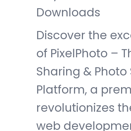
giriş
Amgbahis
Amgbahis
Downloads
giriş
Romabet
Romabet
giriş
Grandpashabet
Grandpashabet
giriş
Marsbahis
Marsbahis
Discover the exc
giriş
pulibet
giriş
pulibet
of PixelPhoto – 
giriş
pusulabet
giriş
pusulabet
giriş
Cratosroyalbet
Sharing & Photo 
giriş
Cratosroyalbet
giriş
Grandpashabet
Grandpashabet
Platform, a prem
giriş
Grandpashabet
giriş
biabet
giriş
betplay
revolutionizes 
giriş
jasminbet
giriş
dedebet
web development
giriş
https://kaystudio.net
https://kaystudio.net
giriş
holiganbet
holiganbet