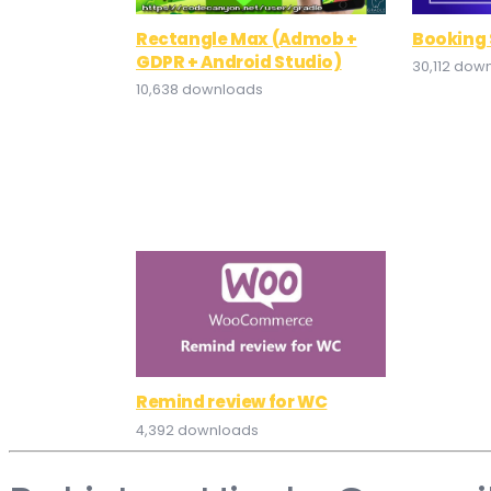
giriş
betzula
giriş
bahiscasino
Rectangle Max (Admob +
Booking
GDPR + Android Studio)
giriş
avrupabet
avrupabet
30,112 dow
giriş
alobet
alobet
10,638 downloads
giriş
restbet
restbet
giriş
http://mikefreemanministries.com/
giriş
https://tr.romabet-
sanal-
orjinal1.vip/
https://plan-
reprise-
activite.com/
https://plan-
reprise-
activite.com/
giriş
https://tr.betplay-
sanal-
Remind review for WC
orjinal.vip/
https://dentalcaremichalin.pl/
4,392 downloads
giriş
https://tr.editorbet-
sanal-