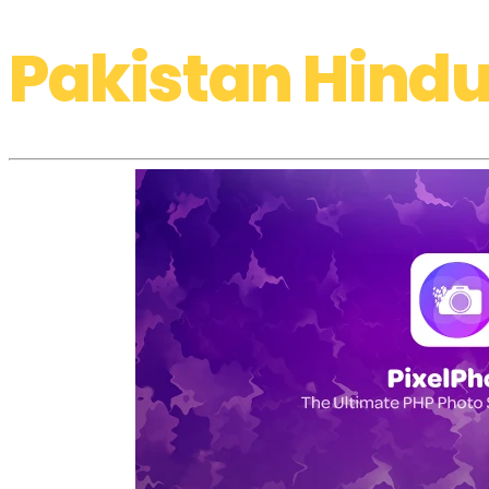
giriş
norabahis
norabahis
norabahis
giriş
Ultrabet
Ultrabet
Pakistan Hindu
giriş
Sonbahis
Sonbahis
giriş
Enjoybet
Enjoybet
giriş
Norabahis
Norabahis
giriş
Amgbahis
Amgbahis
giriş
Pokerklas
Pokerklas
giriş
Masterbetting
Masterbetting
giriş
Betgar
Betgar
giriş
Romabet
Romabet
giriş
Marsbahis
Marsbahis
giriş
Atmbahis
Atmbahis
giriş
Meritking
Meritking
giriş
betnis
giriş
efesbet
efesbet
giriş
marsbahis
giriş
holiganbet
holiganbet
giriş
maksibet
maksibet