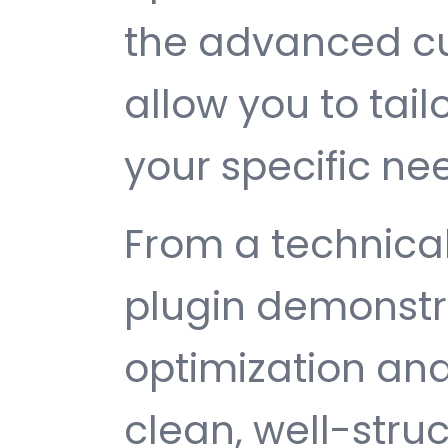
giriş
Betbigo
Betbigo
the advanced cu
giriş
Kalebet
Kalebet
giriş
Teosbet
Teosbet
allow you to tail
giriş
Amgbahis
Amgbahis
giriş
Royalbet
Royalbet
giriş
Jokerbet
Jokerbet
your specific ne
giriş
Zulabet
Zulabet
giriş
Matbet
Matbet
giriş
Pusulabet
Pusulabet
From a technical
giriş
Meybet
Meybet
giriş
romabet
romabet
plugin demonstr
giriş
norabahis
norabahis
giriş
enbet
enbet
giriş
bahiscasino
bahiscasino
optimization and
giriş
pokerklas
giriş
betzula
betzula
clean, well-str
giriş
amgbahis