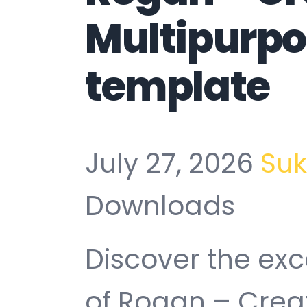
giriş
Amgbahis
Amgbahis
Multipurpo
giriş
Romabet
Romabet
giriş
Grandpashabet
Grandpashabet
giriş
Marsbahis
Marsbahis
template
giriş
pulibet
giriş
pulibet
giriş
pusulabet
giriş
pusulabet
giriş
Cratosroyalbet
July 27, 2026
Su
giriş
Cratosroyalbet
giriş
Grandpashabet
Grandpashabet
Downloads
giriş
Grandpashabet
giriş
biabet
giriş
betplay
Discover the exc
giriş
jasminbet
giriş
dedebet
giriş
https://kaystudio.net
https://kaystudio.net
of Rogan – Crea
giriş
holiganbet
holiganbet