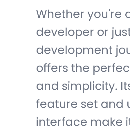
giriş
Atlasbet
Atlasbet
giriş
Atlasbet
Atlasbet
Whether you're 
giriş
romabet
romabet
giriş
norabahis
norabahis
developer or jus
giriş
enbet
enbet
giriş
amgbahis
amgbahis
giriş
pokerklas
pokerklas
development jour
giriş
betzula
betzula
giriş
bahiscasino
bahiscasino
offers the perfe
giriş
avrupabet
avrupabet
giriş
alobet
alobet
giriş
restbet
restbet
and simplicity. 
giriş
Kalebet
Kalebet
giriş
Betbigo
Betbigo
feature set and 
giriş
Teosbet
Teosbet
giriş
Amgbahis
Amgbahis
interface make i
giriş
Royalbet
Royalbet
giriş
Jokerbet
Jokerbet