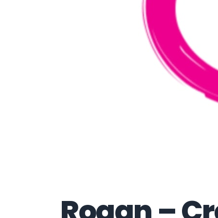
giriş
alobet
alobet
giriş
hiltonbet
hiltonbet
giriş
imajbet
imajbet
giriş
kulisbet
kulisbet
giriş
jokerbet
giriş
pulibet
giriş
pulibet
giriş
pusulabet
giriş
pusulabet
giriş
Cratosroyalbet
giriş
Cratosroyalbet
giriş
Grandpashabet
giriş
Grandpashabet
giriş
biabet
giriş
betplay
giriş
jasminbet
Rogan – Cr
giriş
Festwin
Festwin
giriş
Restbet
Restbet