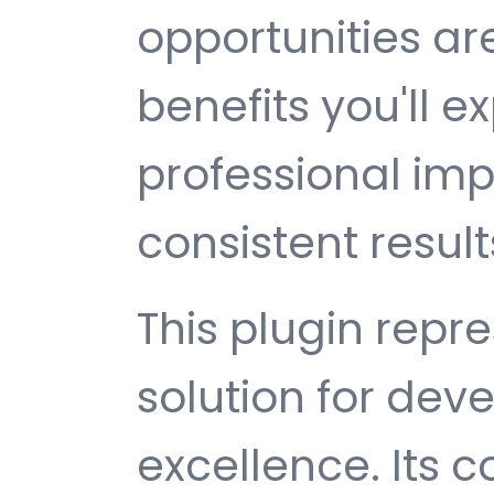
giriş
alobet
alobet
opportunities a
giriş
avrupabet
avrupabet
giriş
restbet
giriş
Betbigo
Betbigo
benefits you'll e
giriş
Kalebet
Kalebet
giriş
Teosbet
Teosbet
professional im
giriş
Amgbahis
Amgbahis
giriş
Royalbet
Royalbet
giriş
Jokerbet
Jokerbet
consistent result
giriş
Vegabet
Vegabet
giriş
Betzula
Betzula
giriş
Editörbet
Editörbet
This plugin repr
giriş
romabet
giriş
norabahis
solution for de
giriş
enbet
enbet
giriş
bahiscasino
bahiscasino
giriş
pokerklas
pokerklas
excellence. Its
giriş
betzula
betzula