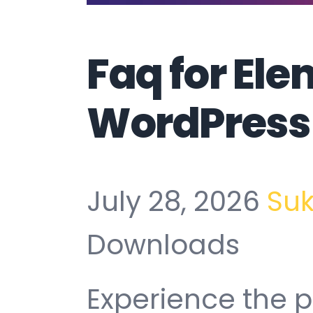
giriş
alobet
alobet
giriş
hiltonbet
hiltonbet
giriş
imajbet
imajbet
Faq for El
giriş
kulisbet
kulisbet
giriş
jokerbet
giriş
pulibet
WordPress 
giriş
pulibet
giriş
pusulabet
giriş
pusulabet
giriş
Cratosroyalbet
giriş
Cratosroyalbet
July 28, 2026
Su
giriş
Grandpashabet
giriş
Grandpashabet
Downloads
giriş
biabet
giriş
betplay
giriş
jasminbet
Experience the p
giriş
Festwin
Festwin
giriş
Restbet
Restbet