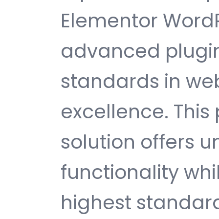
giriş
Amgbahis
Amgbahis
Elementor WordP
giriş
Romabet
Romabet
giriş
Grandpashabet
Grandpashabet
advanced plugin
giriş
Marsbahis
Marsbahis
giriş
pulibet
giriş
pulibet
standards in w
giriş
pusulabet
giriş
pusulabet
excellence. This
giriş
Cratosroyalbet
giriş
Cratosroyalbet
giriş
Grandpashabet
Grandpashabet
solution offers
giriş
Grandpashabet
giriş
biabet
functionality wh
giriş
betplay
giriş
jasminbet
giriş
dedebet
highest standard
giriş
https://kaystudio.net
https://kaystudio.net
giriş
holiganbet
holiganbet