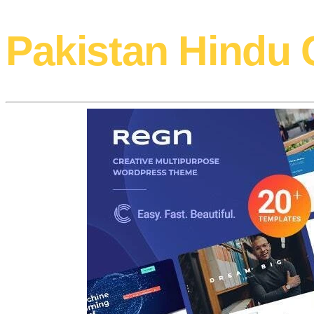
giriş
norabahis
norabahis
norabahis
giriş
Ultrabet
Ultrabet
Pakistan Hindu 
giriş
Sonbahis
Sonbahis
giriş
Enjoybet
Enjoybet
giriş
Norabahis
Norabahis
giriş
Amgbahis
Amgbahis
giriş
Pokerklas
Pokerklas
giriş
Masterbetting
Masterbetting
giriş
Betgar
Betgar
giriş
Romabet
Romabet
giriş
Marsbahis
Marsbahis
giriş
Atmbahis
Atmbahis
giriş
Meritking
Meritking
giriş
betnis
giriş
efesbet
efesbet
giriş
marsbahis
giriş
holiganbet
holiganbet
giriş
maksibet
maksibet