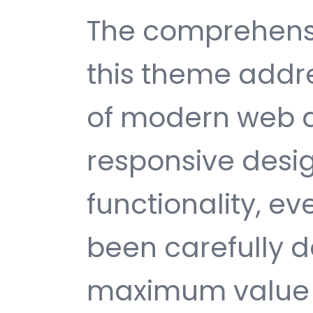
giriş
bahiscasino
bahiscasino
The comprehensi
giriş
romabet
romabet
giriş
norabahis
norabahis
this theme addr
giriş
enbet
enbet
giriş
amgbahis
amgbahis
giriş
pokerklas
pokerklas
of modern web 
giriş
betzula
betzula
giriş
bahiscasino
bahiscasino
responsive desi
giriş
avrupabet
avrupabet
giriş
alobet
alobet
giriş
restbet
restbet
functionality, e
giriş
Betbigo
Betbigo
giriş
Kalebet
Kalebet
been carefully d
giriş
Amgbahis
Amgbahis
giriş
Royalbet
Royalbet
giriş
Teosbet
Teosbet
maximum value 
giriş
Jokerbet
Jokerbet
giriş
Vegabet
Vegabet