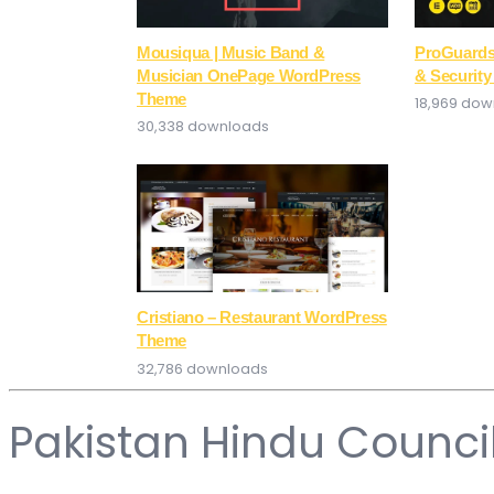
giriş
Atlasbet
Atlasbet
giriş
Atlasbet
Atlasbet
Mousiqua | Music Band &
ProGuards
giriş
romabet
romabet
Musician OnePage WordPress
& Securit
giriş
norabahis
norabahis
Theme
18,969 do
giriş
enbet
enbet
30,338 downloads
giriş
amgbahis
amgbahis
giriş
pokerklas
pokerklas
giriş
betzula
betzula
giriş
bahiscasino
bahiscasino
giriş
avrupabet
avrupabet
giriş
alobet
alobet
giriş
restbet
restbet
Cristiano – Restaurant WordPress
giriş
Kalebet
Kalebet
Theme
giriş
Betbigo
Betbigo
32,786 downloads
giriş
Teosbet
Teosbet
giriş
Amgbahis
Amgbahis
Pakistan Hindu Counci
giriş
Royalbet
Royalbet
giriş
Jokerbet
Jokerbet