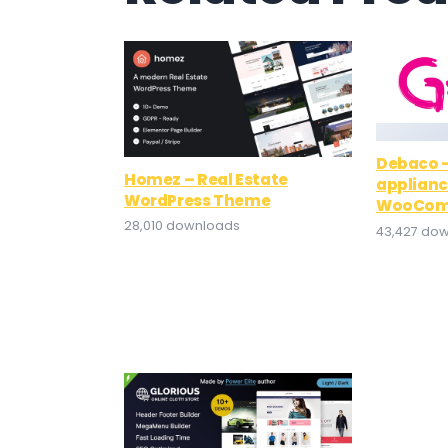
giriş
Atlasbet
Atlasbet
giriş
Atlasbet
Atlasbet
giriş
romabet
romabet
giriş
norabahis
norabahis
giriş
enbet
enbet
giriş
amgbahis
amgbahis
giriş
pokerklas
pokerklas
Debaco –
giriş
betzula
betzula
Homez – Real Estate
applianc
WordPress Theme
giriş
bahiscasino
bahiscasino
WooCom
28,010 downloads
giriş
avrupabet
avrupabet
43,427 do
giriş
alobet
alobet
giriş
restbet
restbet
giriş
Kalebet
Kalebet
giriş
Betbigo
Betbigo
giriş
Teosbet
Teosbet
giriş
Amgbahis
Amgbahis
giriş
Royalbet
Royalbet
giriş
Jokerbet
Jokerbet