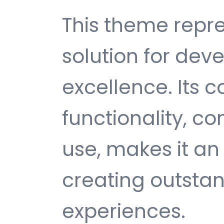
giriş
amgbahis
amgbahis
giriş
alobet
This theme repre
giriş
restbet
restbet
giriş
norabahis
solution for de
giriş
Kalebet
Kalebet
giriş
Netbahis
Netbahis
giriş
Teosbet
Teosbet
excellence. Its
giriş
grandbetting
grandbetting
giriş
Amgbahis
Amgbahis
functionality, c
giriş
Romabet
Romabet
giriş
Teosbet
Teosbet
giriş
Betplay
Betplay
use, makes it an 
giriş
Enjoybet
Enjoybet
giriş
Editorbet
Editorbet
creating outsta
giriş
Vegabet
Vegabet
giriş
Sonbahis
Sonbahis
giriş
aresbet
aresbet
aresbet
experiences.
giriş
aresbet