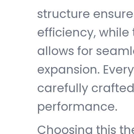
giriş
Betbigo
Betbigo
structure ensu
giriş
Kalebet
Kalebet
giriş
Teosbet
Teosbet
efficiency, while
giriş
Amgbahis
Amgbahis
giriş
Royalbet
Royalbet
giriş
Jokerbet
Jokerbet
allows for seam
giriş
Zulabet
Zulabet
giriş
Matbet
Matbet
expansion. Ever
giriş
Pusulabet
Pusulabet
giriş
Meybet
Meybet
giriş
romabet
romabet
carefully crafted
giriş
norabahis
norabahis
giriş
enbet
enbet
performance.
giriş
bahiscasino
bahiscasino
giriş
pokerklas
giriş
betzula
betzula
Choosing this 
giriş
amgbahis