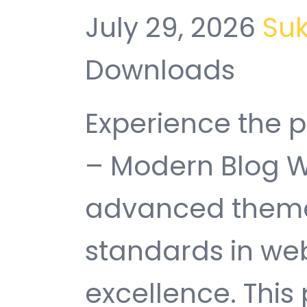
giriş
Amgbahis
Amgbahis
July 29, 2026
Su
giriş
Romabet
Romabet
giriş
Grandpashabet
Grandpashabet
Downloads
giriş
Marsbahis
Marsbahis
giriş
pulibet
giriş
pulibet
Experience the 
giriş
pusulabet
giriş
pusulabet
giriş
Cratosroyalbet
– Modern Blog 
giriş
Cratosroyalbet
giriş
Grandpashabet
Grandpashabet
advanced theme
giriş
Grandpashabet
giriş
biabet
giriş
betplay
standards in w
giriş
jasminbet
giriş
dedebet
excellence. This
giriş
https://kaystudio.net
https://kaystudio.net
giriş
holiganbet
holiganbet