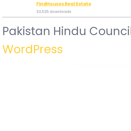
giriş
betzula
FindHouses Real Estate
giriş
bahiscasino
33,525 downloads
giriş
avrupabet
avrupabet
giriş
alobet
alobet
Pakistan Hindu Counci
giriş
restbet
restbet
giriş
http://mikefreemanministries.com/
WordPress
giriş
https://tr.romabet-
sanal-
orjinal1.vip/
https://plan-
reprise-
WordPress Hub
FeastCo – Restaurant and Events WordPress Theme
Feedblitz Addon for UserPro
Felix – Spa Elementor Template Kit
Felix Travel – mobile React Native travel app template
Femika – Spa Ce
activite.com/
https://plan-
reprise-
activite.com/
giriş
https://tr.betplay-
sanal-
orjinal.vip/
https://dentalcaremichalin.pl/
giriş
https://tr.editorbet-
sanal-