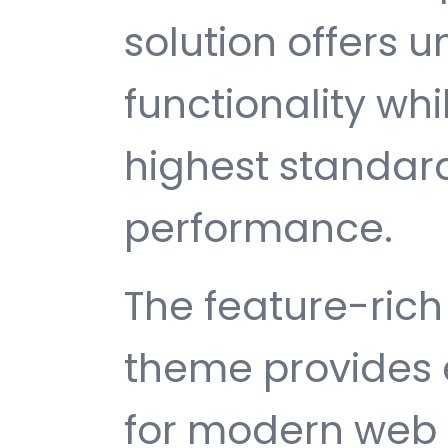
giriş
bahiscasino
bahiscasino
solution offers
giriş
romabet
romabet
giriş
norabahis
norabahis
functionality wh
giriş
enbet
enbet
giriş
amgbahis
amgbahis
giriş
pokerklas
pokerklas
highest standard
giriş
betzula
betzula
giriş
bahiscasino
bahiscasino
performance.
giriş
avrupabet
avrupabet
giriş
alobet
alobet
giriş
restbet
restbet
The feature-rich 
giriş
Betbigo
Betbigo
giriş
Kalebet
Kalebet
giriş
Amgbahis
Amgbahis
theme provides 
giriş
Royalbet
Royalbet
giriş
Teosbet
Teosbet
for modern web
giriş
Jokerbet
Jokerbet
giriş
Vegabet
Vegabet