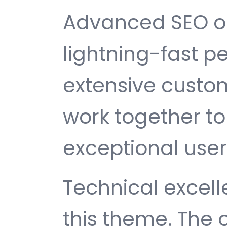
giriş
Betzula
Betzula
Advanced SEO op
giriş
meybet
meybet
giriş
Atlasbet
Atlasbet
lightning-fast 
giriş
betnis
giriş
jokerbet
giriş
millibahis
extensive custom
giriş
jasminbet
giriş
pulibet
work together to
giriş
pulibet
giriş
holiganbet
giriş
pusulabet
exceptional user
giriş
cratosroyalbet
giriş
dedebet
giriş
betplay
betplay
Technical excelle
giriş
Festwin
giriş
jasminbet
this theme. The
giriş
biabet
giriş
Grandpashabet