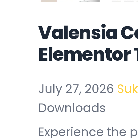
giriş
alobet
alobet
giriş
hiltonbet
hiltonbet
giriş
imajbet
imajbet
Valensia C
giriş
kulisbet
kulisbet
giriş
jokerbet
giriş
pulibet
Elementor 
giriş
pulibet
giriş
pusulabet
giriş
pusulabet
giriş
Cratosroyalbet
giriş
Cratosroyalbet
July 27, 2026
Su
giriş
Grandpashabet
giriş
Grandpashabet
Downloads
giriş
biabet
giriş
betplay
giriş
jasminbet
Experience the p
giriş
Festwin
Festwin
giriş
Restbet
Restbet