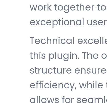
work together to
giriş
Betzula
Betzula
giriş
meybet
meybet
giriş
Atlasbet
Atlasbet
exceptional user
giriş
betnis
giriş
jokerbet
giriş
millibahis
Technical excelle
giriş
jasminbet
giriş
pulibet
this plugin. The
giriş
pulibet
giriş
holiganbet
giriş
pusulabet
structure ensu
giriş
cratosroyalbet
giriş
dedebet
efficiency, while
giriş
betplay
betplay
giriş
Festwin
giriş
jasminbet
allows for seam
giriş
biabet
giriş
Grandpashabet