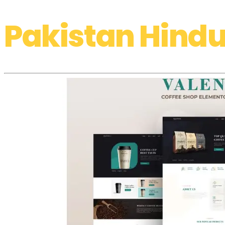
giriş
norabahis
norabahis
norabahis
giriş
Ultrabet
Ultrabet
Pakistan Hindu
giriş
Sonbahis
Sonbahis
giriş
Enjoybet
Enjoybet
giriş
Norabahis
Norabahis
giriş
Amgbahis
Amgbahis
giriş
Pokerklas
Pokerklas
giriş
Masterbetting
Masterbetting
giriş
Betgar
Betgar
giriş
Romabet
Romabet
giriş
Marsbahis
Marsbahis
giriş
Atmbahis
Atmbahis
giriş
Meritking
Meritking
giriş
betnis
giriş
efesbet
efesbet
giriş
marsbahis
giriş
holiganbet
holiganbet
giriş
maksibet
maksibet