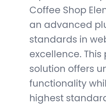
giriş
Amgbahis
Amgbahis
Coffee Shop Ele
giriş
Romabet
Romabet
giriş
Grandpashabet
Grandpashabet
an advanced plu
giriş
Marsbahis
Marsbahis
giriş
pulibet
giriş
pulibet
standards in w
giriş
pusulabet
giriş
pusulabet
excellence. This
giriş
Cratosroyalbet
giriş
Cratosroyalbet
giriş
Grandpashabet
Grandpashabet
solution offers
giriş
Grandpashabet
giriş
biabet
functionality wh
giriş
betplay
giriş
jasminbet
giriş
dedebet
highest standard
giriş
https://kaystudio.net
https://kaystudio.net
giriş
holiganbet
holiganbet