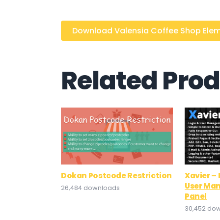
giriş
Atlasbet
Atlasbet
giriş
Atlasbet
Atlasbet
giriş
romabet
romabet
Download Valensia Coffee Shop Eleme
giriş
norabahis
norabahis
giriş
enbet
enbet
giriş
amgbahis
amgbahis
Related Pro
giriş
pokerklas
pokerklas
giriş
betzula
betzula
giriş
bahiscasino
bahiscasino
giriş
avrupabet
avrupabet
giriş
alobet
alobet
giriş
restbet
restbet
giriş
Kalebet
Kalebet
giriş
Betbigo
Betbigo
giriş
Teosbet
Teosbet
Dokan Postcode Restriction
Xavier – 
User Ma
giriş
Amgbahis
Amgbahis
26,484 downloads
Panel
giriş
Royalbet
Royalbet
30,452 do
giriş
Jokerbet
Jokerbet