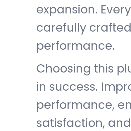
expansion. Ever
giriş
Betbigo
Betbigo
giriş
Kalebet
Kalebet
giriş
Teosbet
Teosbet
carefully crafted
giriş
Amgbahis
Amgbahis
giriş
Royalbet
Royalbet
performance.
giriş
Jokerbet
Jokerbet
giriş
Zulabet
Zulabet
giriş
Matbet
Matbet
Choosing this p
giriş
Pusulabet
Pusulabet
giriş
Meybet
Meybet
giriş
romabet
romabet
in success. Imp
giriş
norabahis
norabahis
giriş
enbet
enbet
performance, e
giriş
bahiscasino
bahiscasino
giriş
pokerklas
giriş
betzula
betzula
satisfaction, an
giriş
amgbahis