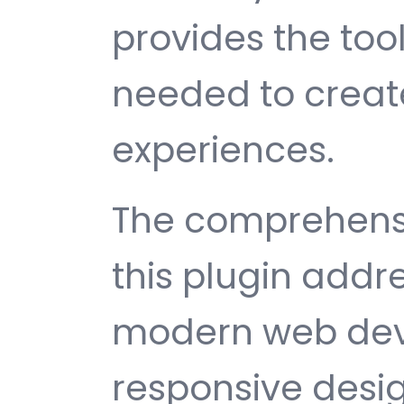
giriş
bahiscasino
bahiscasino
provides the too
giriş
romabet
romabet
giriş
norabahis
norabahis
needed to create
giriş
enbet
enbet
giriş
amgbahis
amgbahis
giriş
pokerklas
pokerklas
experiences.
giriş
betzula
betzula
giriş
bahiscasino
bahiscasino
giriş
avrupabet
avrupabet
The comprehensi
giriş
alobet
alobet
giriş
restbet
restbet
this plugin addr
giriş
Betbigo
Betbigo
giriş
Kalebet
Kalebet
giriş
Amgbahis
Amgbahis
modern web dev
giriş
Royalbet
Royalbet
giriş
Teosbet
Teosbet
responsive desi
giriş
Jokerbet
Jokerbet
giriş
Vegabet
Vegabet