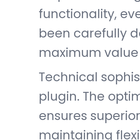
giriş
Betzula
Betzula
functionality, e
giriş
meybet
meybet
giriş
Atlasbet
Atlasbet
been carefully d
giriş
betnis
giriş
jokerbet
giriş
millibahis
maximum value 
giriş
jasminbet
giriş
pulibet
giriş
pulibet
Technical sophist
giriş
holiganbet
giriş
pusulabet
plugin. The opti
giriş
cratosroyalbet
giriş
dedebet
giriş
betplay
betplay
ensures superio
giriş
Festwin
giriş
jasminbet
maintaining flexib
giriş
biabet
giriş
Grandpashabet