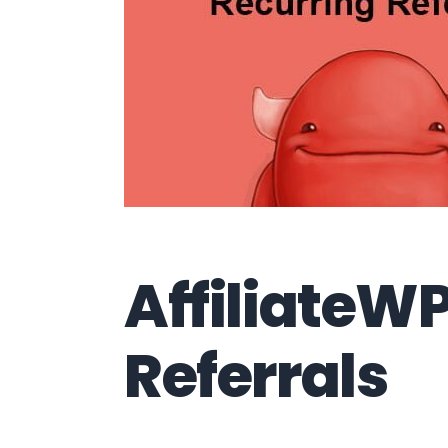
giriş
alobet
alobet
giriş
hiltonbet
hiltonbet
giriş
imajbet
imajbet
giriş
kulisbet
kulisbet
giriş
jokerbet
giriş
pulibet
giriş
pulibet
giriş
pusulabet
giriş
pusulabet
giriş
Cratosroyalbet
giriş
Cratosroyalbet
AffiliateWP
giriş
Grandpashabet
giriş
Grandpashabet
giriş
biabet
Referrals
giriş
betplay
giriş
jasminbet
giriş
Festwin
Festwin
giriş
Restbet
Restbet