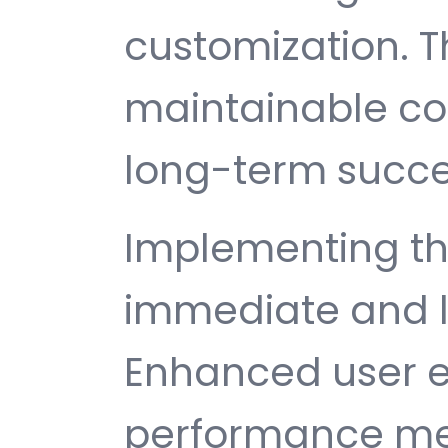
giriş
Betbigo
Betbigo
customization. T
giriş
Kalebet
Kalebet
giriş
Teosbet
Teosbet
maintainable c
giriş
Amgbahis
Amgbahis
giriş
Royalbet
Royalbet
giriş
Jokerbet
Jokerbet
long-term succe
giriş
Zulabet
Zulabet
giriş
Matbet
Matbet
giriş
Pusulabet
Pusulabet
Implementing thi
giriş
Meybet
Meybet
giriş
romabet
romabet
immediate and l
giriş
norabahis
norabahis
giriş
enbet
enbet
giriş
bahiscasino
bahiscasino
Enhanced user e
giriş
pokerklas
giriş
betzula
betzula
performance met
giriş
amgbahis