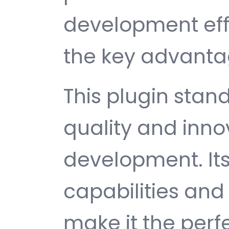
giriş
alobet
alobet
giriş
avrupabet
avrupabet
development ef
giriş
restbet
giriş
Betbigo
Betbigo
the key advantag
giriş
Kalebet
Kalebet
giriş
Teosbet
Teosbet
giriş
Amgbahis
Amgbahis
This plugin stan
giriş
Royalbet
Royalbet
giriş
Jokerbet
Jokerbet
giriş
Vegabet
Vegabet
quality and inno
giriş
Betzula
Betzula
giriş
Editörbet
Editörbet
development. It
giriş
romabet
giriş
norabahis
giriş
enbet
enbet
capabilities and
giriş
bahiscasino
bahiscasino
giriş
pokerklas
pokerklas
make it the perf
giriş
betzula
betzula