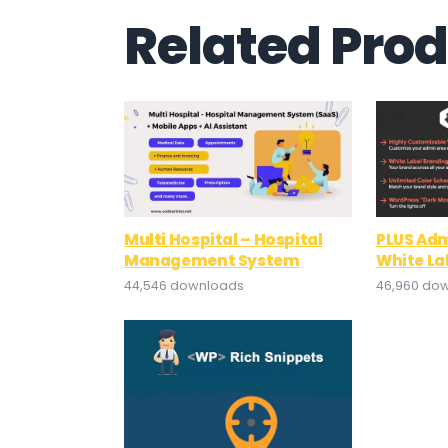
giriş
Atlasbet
Atlasbet
Related Pro
giriş
Atlasbet
Atlasbet
giriş
romabet
romabet
giriş
norabahis
norabahis
giriş
enbet
enbet
giriş
amgbahis
amgbahis
giriş
pokerklas
pokerklas
giriş
betzula
betzula
giriş
bahiscasino
bahiscasino
giriş
avrupabet
avrupabet
Multi Hospital – Hospital
PLUS Adm
giriş
alobet
alobet
Management System
White La
giriş
restbet
restbet
44,546 downloads
46,960 do
giriş
Kalebet
Kalebet
giriş
Betbigo
Betbigo
giriş
Teosbet
Teosbet
giriş
Amgbahis
Amgbahis
giriş
Royalbet
Royalbet
giriş
Jokerbet
Jokerbet