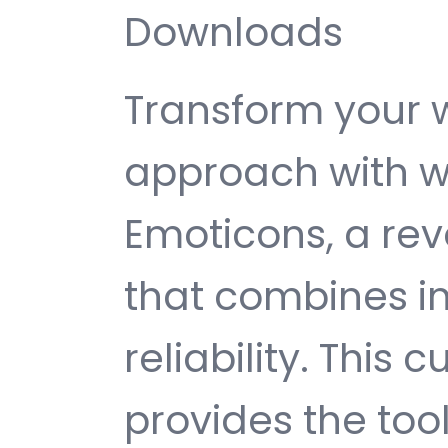
Downloads
giriş
Amgbahis
Amgbahis
giriş
Romabet
Romabet
giriş
Grandpashabet
Grandpashabet
giriş
Marsbahis
Marsbahis
Transform your
giriş
pulibet
giriş
pulibet
approach with w
giriş
pusulabet
giriş
pusulabet
giriş
Cratosroyalbet
Emoticons, a rev
giriş
Cratosroyalbet
giriş
Grandpashabet
Grandpashabet
that combines i
giriş
Grandpashabet
giriş
biabet
reliability. This
giriş
betplay
giriş
jasminbet
giriş
dedebet
provides the too
giriş
https://kaystudio.net
https://kaystudio.net
giriş
holiganbet
holiganbet