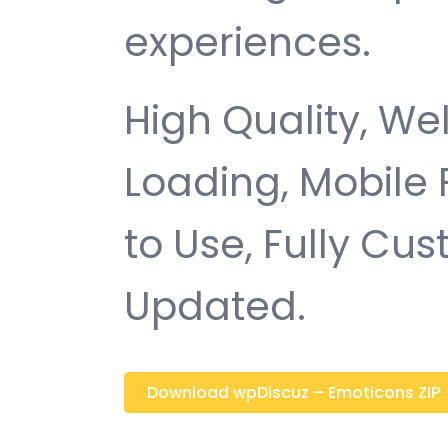
giriş
amgbahis
amgbahis
experiences.
giriş
alobet
giriş
restbet
restbet
giriş
norabahis
giriş
Kalebet
Kalebet
High Quality, We
giriş
Netbahis
Netbahis
giriş
Teosbet
Teosbet
Loading, Mobile 
giriş
grandbetting
grandbetting
giriş
Amgbahis
Amgbahis
giriş
Romabet
Romabet
to Use, Fully Cu
giriş
Teosbet
Teosbet
giriş
Betplay
Betplay
Updated.
giriş
Enjoybet
Enjoybet
giriş
Editorbet
Editorbet
giriş
Vegabet
Vegabet
giriş
Sonbahis
Sonbahis
Download wpDiscuz – Emoticons ZIP
giriş
aresbet
aresbet
aresbet
giriş
aresbet