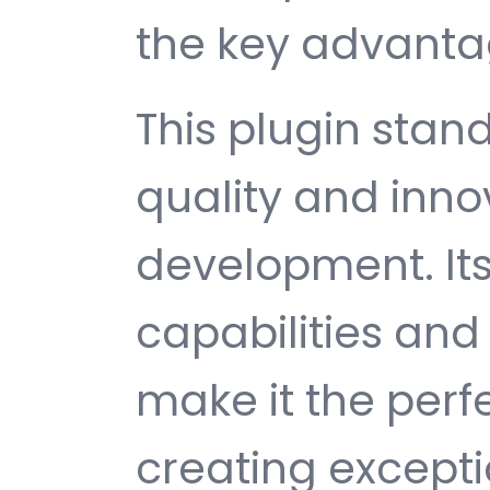
giriş
alobet
alobet
the key advantag
giriş
avrupabet
avrupabet
giriş
restbet
giriş
Betbigo
Betbigo
giriş
Kalebet
Kalebet
This plugin stan
giriş
Teosbet
Teosbet
giriş
Amgbahis
Amgbahis
quality and inno
giriş
Royalbet
Royalbet
giriş
Jokerbet
Jokerbet
giriş
Vegabet
Vegabet
development. It
giriş
Betzula
Betzula
giriş
Editörbet
Editörbet
capabilities and
giriş
romabet
giriş
norabahis
make it the perf
giriş
enbet
enbet
giriş
bahiscasino
bahiscasino
giriş
pokerklas
pokerklas
creating except
giriş
betzula
betzula