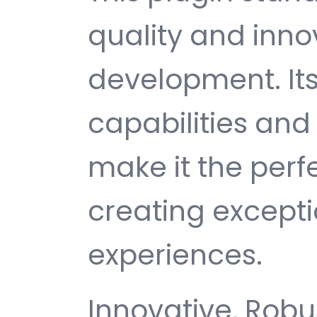
giriş
alobet
alobet
giriş
avrupabet
avrupabet
quality and inno
giriş
restbet
giriş
Betbigo
Betbigo
development. It
giriş
Kalebet
Kalebet
giriş
Teosbet
Teosbet
giriş
Amgbahis
Amgbahis
capabilities and
giriş
Royalbet
Royalbet
giriş
Jokerbet
Jokerbet
make it the perf
giriş
Vegabet
Vegabet
giriş
Betzula
Betzula
giriş
Editörbet
Editörbet
creating except
giriş
romabet
giriş
norabahis
experiences.
giriş
enbet
enbet
giriş
bahiscasino
bahiscasino
giriş
pokerklas
pokerklas
Innovative, Robus
giriş
betzula
betzula