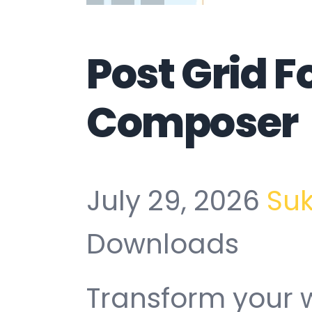
giriş
alobet
alobet
giriş
hiltonbet
hiltonbet
giriş
imajbet
imajbet
Post Grid F
giriş
kulisbet
kulisbet
giriş
jokerbet
giriş
pulibet
Composer
giriş
pulibet
giriş
pusulabet
giriş
pusulabet
giriş
Cratosroyalbet
giriş
Cratosroyalbet
July 29, 2026
Su
giriş
Grandpashabet
giriş
Grandpashabet
Downloads
giriş
biabet
giriş
betplay
giriş
jasminbet
Transform your
giriş
Festwin
Festwin
giriş
Restbet
Restbet