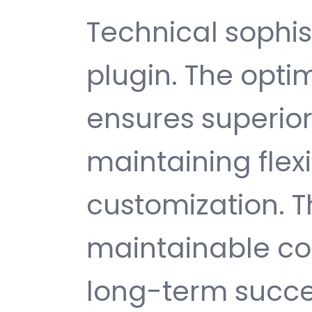
giriş
Betzula
Betzula
Technical sophist
giriş
meybet
meybet
giriş
Atlasbet
Atlasbet
plugin. The opti
giriş
betnis
giriş
jokerbet
giriş
millibahis
ensures superio
giriş
jasminbet
giriş
pulibet
maintaining flexib
giriş
pulibet
giriş
holiganbet
giriş
pusulabet
customization. T
giriş
cratosroyalbet
giriş
dedebet
maintainable c
giriş
betplay
betplay
giriş
Festwin
giriş
jasminbet
long-term succe
giriş
biabet
giriş
Grandpashabet