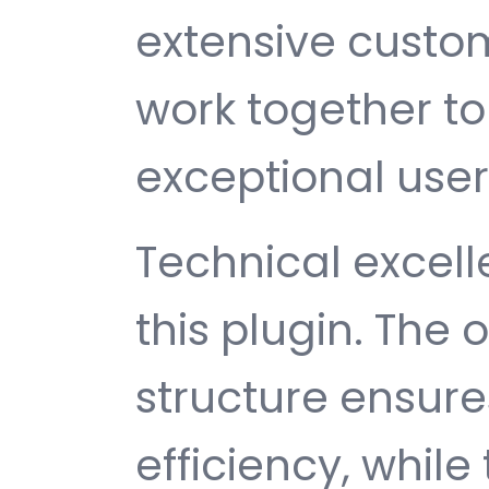
giriş
Betzula
Betzula
extensive custom
giriş
meybet
meybet
giriş
Atlasbet
Atlasbet
work together to
giriş
betnis
giriş
jokerbet
exceptional user
giriş
millibahis
giriş
jasminbet
giriş
pulibet
giriş
pulibet
Technical excelle
giriş
holiganbet
giriş
pusulabet
this plugin. The
giriş
cratosroyalbet
giriş
dedebet
giriş
betplay
betplay
structure ensu
giriş
Festwin
giriş
jasminbet
efficiency, while
giriş
biabet
giriş
Grandpashabet