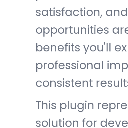
giriş
alobet
alobet
giriş
avrupabet
avrupabet
satisfaction, an
giriş
restbet
giriş
Betbigo
Betbigo
opportunities a
giriş
Kalebet
Kalebet
giriş
Teosbet
Teosbet
benefits you'll e
giriş
Amgbahis
Amgbahis
giriş
Royalbet
Royalbet
giriş
Jokerbet
Jokerbet
professional im
giriş
Vegabet
Vegabet
giriş
Betzula
Betzula
consistent result
giriş
Editörbet
Editörbet
giriş
romabet
giriş
norabahis
giriş
enbet
enbet
This plugin repr
giriş
bahiscasino
bahiscasino
giriş
pokerklas
pokerklas
solution for de
giriş
betzula
betzula