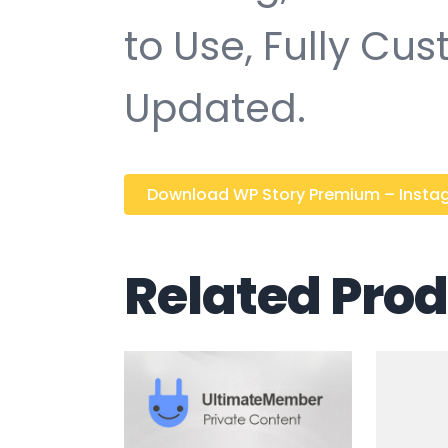
giriş
Atlasbet
Atlasbet
giriş
Atlasbet
Atlasbet
to Use, Fully Cu
giriş
romabet
romabet
giriş
norabahis
norabahis
Updated.
giriş
enbet
enbet
giriş
amgbahis
amgbahis
giriş
pokerklas
pokerklas
giriş
betzula
betzula
Download WP Story Premium – Instagr
giriş
bahiscasino
bahiscasino
giriş
avrupabet
avrupabet
giriş
alobet
alobet
Related Pro
giriş
restbet
restbet
giriş
Kalebet
Kalebet
giriş
Betbigo
Betbigo
giriş
Teosbet
Teosbet
giriş
Amgbahis
Amgbahis
giriş
Royalbet
Royalbet
giriş
Jokerbet
Jokerbet