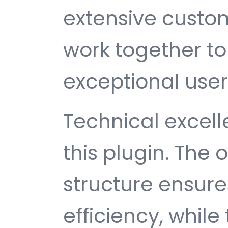
extensive custom
giriş
Betzula
Betzula
giriş
meybet
meybet
giriş
Atlasbet
Atlasbet
work together to
giriş
betnis
giriş
jokerbet
exceptional user
giriş
millibahis
giriş
jasminbet
giriş
pulibet
giriş
pulibet
Technical excelle
giriş
holiganbet
giriş
pusulabet
this plugin. The
giriş
cratosroyalbet
giriş
dedebet
structure ensu
giriş
betplay
betplay
giriş
Festwin
giriş
jasminbet
efficiency, while
giriş
biabet
giriş
Grandpashabet