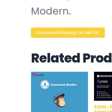
giriş
Atlasbet
Atlasbet
Modern.
giriş
Atlasbet
Atlasbet
giriş
romabet
romabet
giriş
norabahis
norabahis
giriş
enbet
enbet
giriş
amgbahis
amgbahis
Download Polylang For AMP ZIP
giriş
pokerklas
pokerklas
giriş
betzula
betzula
giriş
bahiscasino
bahiscasino
Related Pro
giriş
avrupabet
avrupabet
giriş
alobet
alobet
giriş
restbet
restbet
giriş
Kalebet
Kalebet
giriş
Betbigo
Betbigo
giriş
Teosbet
Teosbet
giriş
Amgbahis
Amgbahis
giriş
Royalbet
Royalbet
Zynex - 
giriş
Jokerbet
Jokerbet
Agency 