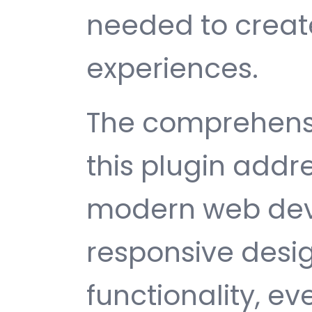
giriş
bahiscasino
bahiscasino
needed to create
giriş
romabet
romabet
giriş
norabahis
norabahis
experiences.
giriş
enbet
enbet
giriş
amgbahis
amgbahis
giriş
pokerklas
pokerklas
The comprehensi
giriş
betzula
betzula
giriş
bahiscasino
bahiscasino
giriş
avrupabet
avrupabet
this plugin addr
giriş
alobet
alobet
giriş
restbet
restbet
modern web dev
giriş
Betbigo
Betbigo
giriş
Kalebet
Kalebet
giriş
Amgbahis
Amgbahis
responsive desi
giriş
Royalbet
Royalbet
giriş
Teosbet
Teosbet
functionality, e
giriş
Jokerbet
Jokerbet
giriş
Vegabet
Vegabet