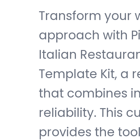
giriş
Amgbahis
Amgbahis
Transform your
giriş
Romabet
Romabet
giriş
Grandpashabet
Grandpashabet
giriş
Marsbahis
Marsbahis
approach with Pi
giriş
pulibet
giriş
pulibet
Italian Restaura
giriş
pusulabet
giriş
pusulabet
giriş
Cratosroyalbet
Template Kit, a 
giriş
Cratosroyalbet
giriş
Grandpashabet
Grandpashabet
that combines i
giriş
Grandpashabet
giriş
biabet
giriş
betplay
reliability. This
giriş
jasminbet
giriş
dedebet
provides the too
giriş
https://kaystudio.net
https://kaystudio.net
giriş
holiganbet
holiganbet