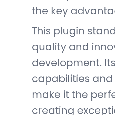
giriş
alobet
alobet
giriş
avrupabet
avrupabet
the key advantag
giriş
restbet
giriş
Betbigo
Betbigo
giriş
Kalebet
Kalebet
This plugin stan
giriş
Teosbet
Teosbet
giriş
Amgbahis
Amgbahis
quality and inno
giriş
Royalbet
Royalbet
giriş
Jokerbet
Jokerbet
giriş
Vegabet
Vegabet
development. It
giriş
Betzula
Betzula
giriş
Editörbet
Editörbet
capabilities and
giriş
romabet
giriş
norabahis
giriş
enbet
enbet
make it the perf
giriş
bahiscasino
bahiscasino
giriş
pokerklas
pokerklas
creating except
giriş
betzula
betzula