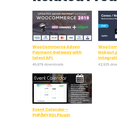
giriş
Atlasbet
Atlasbet
giriş
Atlasbet
Atlasbet
giriş
romabet
romabet
giriş
norabahis
norabahis
giriş
enbet
enbet
giriş
amgbahis
amgbahis
giriş
pokerklas
pokerklas
giriş
betzula
betzula
WooCommerce Adyen
WooComm
Payment Gateway with
Nokaut.p
giriş
bahiscasino
bahiscasino
latest API.
Integrat
giriş
avrupabet
avrupabet
46,878 downloads
42,925 do
giriş
alobet
alobet
giriş
restbet
restbet
giriş
Kalebet
Kalebet
giriş
Betbigo
Betbigo
giriş
Teosbet
Teosbet
giriş
Amgbahis
Amgbahis
giriş
Royalbet
Royalbet
Event Calendar –
giriş
Jokerbet
Jokerbet
PHP/MYSQL Plugin