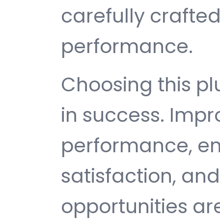
carefully crafted
giriş
Betbigo
Betbigo
giriş
Kalebet
Kalebet
giriş
Teosbet
Teosbet
performance.
giriş
Amgbahis
Amgbahis
giriş
Royalbet
Royalbet
giriş
Jokerbet
Jokerbet
Choosing this p
giriş
Zulabet
Zulabet
giriş
Matbet
Matbet
in success. Imp
giriş
Pusulabet
Pusulabet
giriş
Meybet
Meybet
giriş
romabet
romabet
performance, e
giriş
norabahis
norabahis
giriş
enbet
enbet
satisfaction, an
giriş
bahiscasino
bahiscasino
giriş
pokerklas
giriş
betzula
betzula
opportunities a
giriş
amgbahis