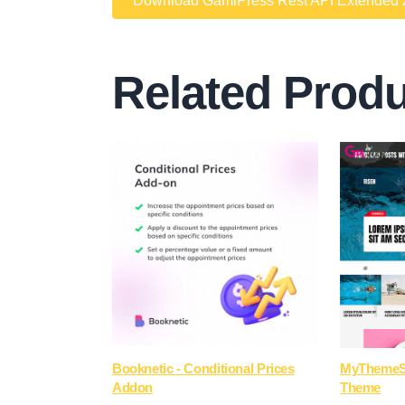
Download GamiPress Rest API Extended 
giriş
Atlasbet
Atlasbet
giriş
Atlasbet
Atlasbet
giriş
romabet
romabet
giriş
norabahis
norabahis
Related Prod
giriş
enbet
enbet
giriş
amgbahis
amgbahis
giriş
pokerklas
pokerklas
giriş
betzula
betzula
giriş
bahiscasino
bahiscasino
giriş
avrupabet
avrupabet
giriş
alobet
alobet
giriş
restbet
restbet
giriş
Kalebet
Kalebet
giriş
Betbigo
Betbigo
giriş
Teosbet
Teosbet
giriş
Amgbahis
Amgbahis
giriş
Royalbet
Royalbet
Booknetic - Conditional Prices
MyThemeS
giriş
Jokerbet
Jokerbet
Addon
Theme