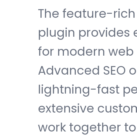
giriş
bahiscasino
bahiscasino
The feature-rich 
giriş
romabet
romabet
giriş
norabahis
norabahis
plugin provides
giriş
enbet
enbet
giriş
amgbahis
amgbahis
giriş
pokerklas
pokerklas
for modern web
giriş
betzula
betzula
giriş
bahiscasino
bahiscasino
Advanced SEO op
giriş
avrupabet
avrupabet
giriş
alobet
alobet
giriş
restbet
restbet
lightning-fast 
giriş
Betbigo
Betbigo
giriş
Kalebet
Kalebet
extensive custom
giriş
Amgbahis
Amgbahis
giriş
Royalbet
Royalbet
giriş
Teosbet
Teosbet
work together to
giriş
Jokerbet
Jokerbet
giriş
Vegabet
Vegabet