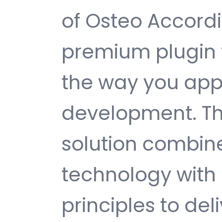
giriş
Amgbahis
Amgbahis
of Osteo Accordi
giriş
Romabet
Romabet
giriş
Grandpashabet
Grandpashabet
premium plugin t
giriş
Marsbahis
Marsbahis
giriş
pulibet
giriş
pulibet
the way you ap
giriş
pusulabet
giriş
pusulabet
development. Th
giriş
Cratosroyalbet
giriş
Cratosroyalbet
giriş
Grandpashabet
Grandpashabet
solution combin
giriş
Grandpashabet
giriş
biabet
technology with 
giriş
betplay
giriş
jasminbet
giriş
dedebet
principles to del
giriş
https://kaystudio.net
https://kaystudio.net
giriş
holiganbet
holiganbet