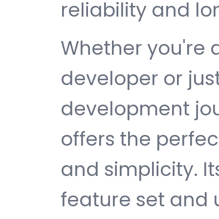
giriş
amgbahis
amgbahis
reliability and 
giriş
alobet
giriş
restbet
restbet
giriş
norabahis
Whether you're 
giriş
Kalebet
Kalebet
giriş
Netbahis
Netbahis
developer or jus
giriş
Teosbet
Teosbet
giriş
grandbetting
grandbetting
giriş
Amgbahis
Amgbahis
development jour
giriş
Romabet
Romabet
giriş
Teosbet
Teosbet
offers the perfe
giriş
Betplay
Betplay
giriş
Enjoybet
Enjoybet
giriş
Editorbet
Editorbet
and simplicity. 
giriş
Vegabet
Vegabet
giriş
Sonbahis
Sonbahis
feature set and 
giriş
aresbet
aresbet
aresbet
giriş
aresbet