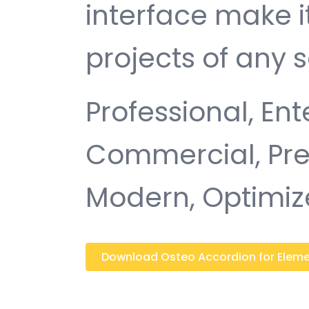
giriş
Atlasbet
Atlasbet
interface make i
giriş
Atlasbet
Atlasbet
giriş
romabet
romabet
projects of any s
giriş
norabahis
norabahis
giriş
enbet
enbet
giriş
amgbahis
amgbahis
Professional, Ent
giriş
pokerklas
pokerklas
giriş
betzula
betzula
giriş
bahiscasino
bahiscasino
Commercial, Pr
giriş
avrupabet
avrupabet
giriş
alobet
alobet
Modern, Optimiz
giriş
restbet
restbet
giriş
Kalebet
Kalebet
giriş
Betbigo
Betbigo
giriş
Teosbet
Teosbet
Download Osteo Accordion for Eleme
giriş
Amgbahis
Amgbahis
giriş
Royalbet
Royalbet
giriş
Jokerbet
Jokerbet