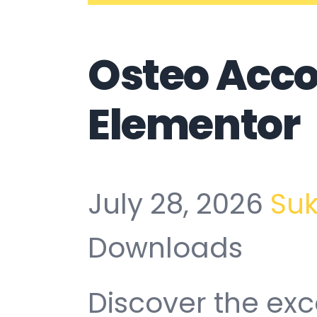
giriş
alobet
alobet
giriş
hiltonbet
hiltonbet
giriş
imajbet
imajbet
Osteo Acco
giriş
kulisbet
kulisbet
giriş
jokerbet
giriş
pulibet
Elementor
giriş
pulibet
giriş
pusulabet
giriş
pusulabet
giriş
Cratosroyalbet
giriş
Cratosroyalbet
July 28, 2026
Su
giriş
Grandpashabet
giriş
Grandpashabet
Downloads
giriş
biabet
giriş
betplay
giriş
jasminbet
Discover the exc
giriş
Festwin
Festwin
giriş
Restbet
Restbet