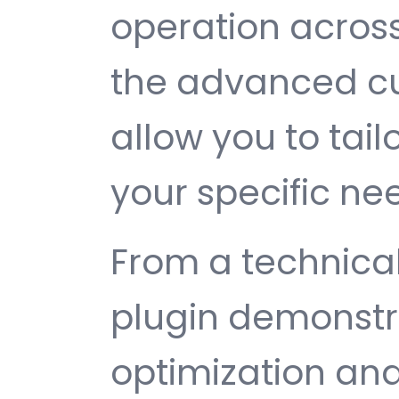
operation across
giriş
Betzula
Betzula
giriş
meybet
meybet
giriş
Atlasbet
Atlasbet
the advanced cu
giriş
betnis
giriş
jokerbet
allow you to tail
giriş
millibahis
giriş
jasminbet
giriş
pulibet
your specific ne
giriş
pulibet
giriş
holiganbet
giriş
pusulabet
From a technical
giriş
cratosroyalbet
giriş
dedebet
plugin demonstr
giriş
betplay
betplay
giriş
Festwin
giriş
jasminbet
optimization and
giriş
biabet
giriş
Grandpashabet