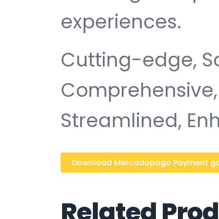
giriş
amgbahis
amgbahis
giriş
alobet
experiences.
giriş
restbet
restbet
giriş
norabahis
giriş
Kalebet
Kalebet
Cutting-edge, So
giriş
Netbahis
Netbahis
giriş
Teosbet
Teosbet
Comprehensive, I
giriş
grandbetting
grandbetting
giriş
Amgbahis
Amgbahis
giriş
Romabet
Romabet
Streamlined, Enh
giriş
Teosbet
Teosbet
giriş
Betplay
Betplay
giriş
Enjoybet
Enjoybet
giriş
Editorbet
Editorbet
Download Mercadopago Payment gate
giriş
Vegabet
Vegabet
giriş
Sonbahis
Sonbahis
giriş
aresbet
aresbet
aresbet
Related Pro
giriş
aresbet