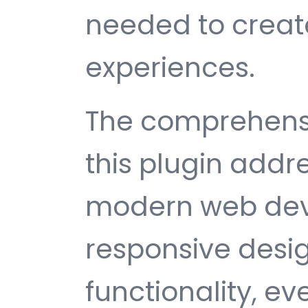
giriş
bahiscasino
bahiscasino
needed to create
giriş
romabet
romabet
giriş
norabahis
norabahis
experiences.
giriş
enbet
enbet
giriş
amgbahis
amgbahis
giriş
pokerklas
pokerklas
The comprehensi
giriş
betzula
betzula
giriş
bahiscasino
bahiscasino
giriş
avrupabet
avrupabet
this plugin addr
giriş
alobet
alobet
giriş
restbet
restbet
modern web dev
giriş
Betbigo
Betbigo
giriş
Kalebet
Kalebet
giriş
Amgbahis
Amgbahis
responsive desi
giriş
Royalbet
Royalbet
giriş
Teosbet
Teosbet
functionality, e
giriş
Jokerbet
Jokerbet
giriş
Vegabet
Vegabet