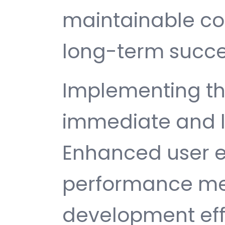
giriş
Betbigo
Betbigo
maintainable c
giriş
Kalebet
Kalebet
giriş
Teosbet
Teosbet
long-term succe
giriş
Amgbahis
Amgbahis
giriş
Royalbet
Royalbet
giriş
Jokerbet
Jokerbet
Implementing thi
giriş
Zulabet
Zulabet
giriş
Matbet
Matbet
giriş
Pusulabet
Pusulabet
immediate and l
giriş
Meybet
Meybet
giriş
romabet
romabet
Enhanced user e
giriş
norabahis
norabahis
giriş
enbet
enbet
giriş
bahiscasino
bahiscasino
performance met
giriş
pokerklas
giriş
betzula
betzula
development ef
giriş
amgbahis