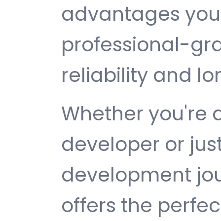
giriş
amgbahis
amgbahis
advantages you 
giriş
alobet
giriş
restbet
restbet
professional-gr
giriş
norabahis
giriş
Kalebet
Kalebet
giriş
Netbahis
Netbahis
reliability and 
giriş
Teosbet
Teosbet
giriş
grandbetting
grandbetting
giriş
Amgbahis
Amgbahis
Whether you're 
giriş
Romabet
Romabet
giriş
Teosbet
Teosbet
developer or jus
giriş
Betplay
Betplay
giriş
Enjoybet
Enjoybet
giriş
Editorbet
Editorbet
development jou
giriş
Vegabet
Vegabet
giriş
Sonbahis
Sonbahis
offers the perfe
giriş
aresbet
aresbet
aresbet
giriş
aresbet