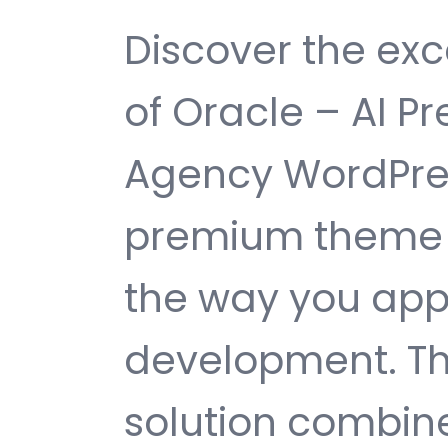
giriş
Amgbahis
Amgbahis
Discover the exc
giriş
Romabet
Romabet
giriş
Grandpashabet
Grandpashabet
giriş
Marsbahis
Marsbahis
of Oracle – AI Pr
giriş
pulibet
giriş
pulibet
Agency WordPre
giriş
pusulabet
giriş
pusulabet
giriş
Cratosroyalbet
premium theme t
giriş
Cratosroyalbet
giriş
Grandpashabet
Grandpashabet
the way you ap
giriş
Grandpashabet
giriş
biabet
giriş
betplay
development. Th
giriş
jasminbet
giriş
dedebet
solution combin
giriş
https://kaystudio.net
https://kaystudio.net
giriş
holiganbet
holiganbet