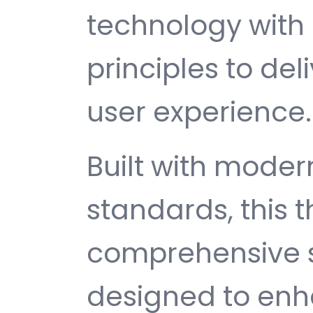
giriş
bahiscasino
bahiscasino
technology with 
giriş
romabet
romabet
giriş
norabahis
norabahis
principles to del
giriş
enbet
enbet
giriş
amgbahis
amgbahis
user experience.
giriş
pokerklas
pokerklas
giriş
betzula
betzula
giriş
bahiscasino
bahiscasino
giriş
avrupabet
avrupabet
Built with mode
giriş
alobet
alobet
giriş
restbet
restbet
standards, this 
giriş
Betbigo
Betbigo
giriş
Kalebet
Kalebet
giriş
Amgbahis
Amgbahis
comprehensive s
giriş
Royalbet
Royalbet
giriş
Teosbet
Teosbet
designed to enh
giriş
Jokerbet
Jokerbet
giriş
Vegabet
Vegabet