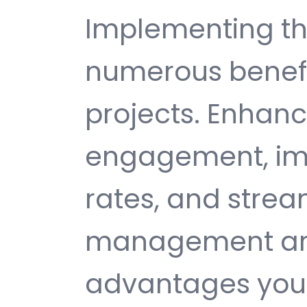
giriş
alobet
alobet
giriş
avrupabet
avrupabet
Implementing th
giriş
restbet
giriş
Betbigo
Betbigo
numerous benefi
giriş
Kalebet
Kalebet
giriş
Teosbet
Teosbet
projects. Enhan
giriş
Amgbahis
Amgbahis
giriş
Royalbet
Royalbet
giriş
Jokerbet
Jokerbet
engagement, im
giriş
Vegabet
Vegabet
giriş
Betzula
Betzula
rates, and strea
giriş
Editörbet
Editörbet
giriş
romabet
giriş
norabahis
management are 
giriş
enbet
enbet
giriş
bahiscasino
bahiscasino
advantages you 
giriş
pokerklas
pokerklas
giriş
betzula
betzula