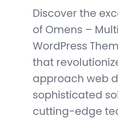
giriş
Amgbahis
Amgbahis
Discover the exc
giriş
Romabet
Romabet
giriş
Grandpashabet
Grandpashabet
giriş
Marsbahis
Marsbahis
of Omens – Mult
giriş
pulibet
giriş
pulibet
WordPress Them
giriş
pusulabet
giriş
pusulabet
giriş
Cratosroyalbet
that revolutioni
giriş
Cratosroyalbet
giriş
Grandpashabet
Grandpashabet
approach web d
giriş
Grandpashabet
giriş
biabet
giriş
betplay
sophisticated s
giriş
jasminbet
giriş
dedebet
cutting-edge te
giriş
https://kaystudio.net
https://kaystudio.net
giriş
holiganbet
holiganbet