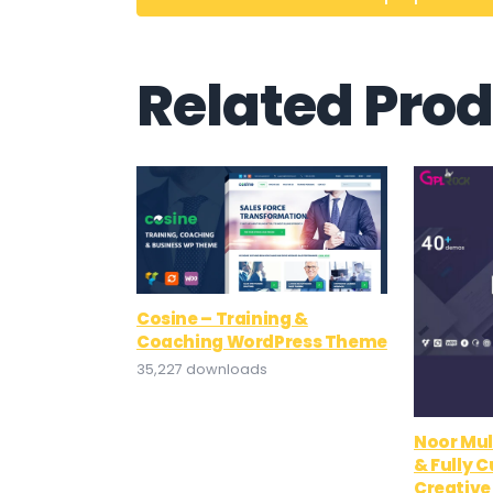
giriş
Vegabet
Vegabet
giriş
Betzula
Betzula
giriş
Meybet
Meybet
Related Pro
giriş
Kalebet
Kalebet
giriş
Betbigo
Betbigo
giriş
Teosbet
Teosbet
giriş
Vegabet
Vegabet
giriş
Restbet
Restbet
giriş
Betplay
Betplay
giriş
Efesbet
Efesbet
Cosine – Training &
giriş
Enjoybet
Coaching WordPress Theme
giriş
romabet
romabet
35,227 downloads
giriş
norabahis
norabahis
giriş
enbet
enbet
Noor Mu
giriş
pulibet
& Fully 
giriş
pokerklas
pokerklas
Creativ