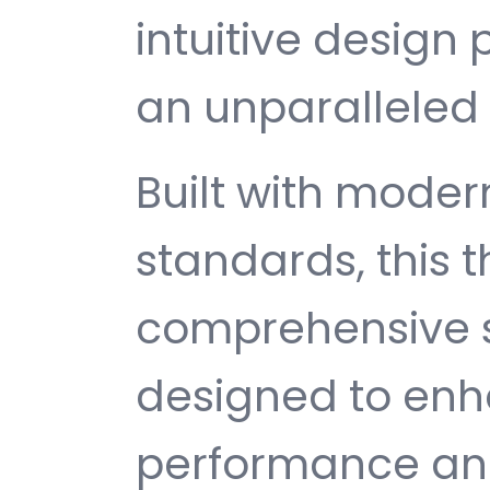
giriş
bahiscasino
bahiscasino
intuitive design 
giriş
romabet
romabet
giriş
norabahis
norabahis
an unparalleled 
giriş
enbet
enbet
giriş
amgbahis
amgbahis
giriş
pokerklas
pokerklas
Built with mode
giriş
betzula
betzula
giriş
bahiscasino
bahiscasino
giriş
avrupabet
avrupabet
standards, this 
giriş
alobet
alobet
giriş
restbet
restbet
comprehensive s
giriş
Betbigo
Betbigo
giriş
Kalebet
Kalebet
giriş
Amgbahis
Amgbahis
designed to enh
giriş
Royalbet
Royalbet
giriş
Teosbet
Teosbet
performance and
giriş
Jokerbet
Jokerbet
giriş
Vegabet
Vegabet