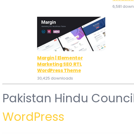
giriş
betzula
6,581 down
giriş
bahiscasino
giriş
avrupabet
avrupabet
giriş
alobet
alobet
giriş
restbet
restbet
giriş
http://mikefreemanministries.com/
giriş
https://tr.romabet-
sanal-
Margin | Elementor
orjinal1.vip/
https://plan-
Marketing SEO RTL
reprise-
WordPress Theme
activite.com/
https://plan-
30,425 downloads
reprise-
activite.com/
Pakistan Hindu Counci
giriş
https://tr.betplay-
sanal-
WordPress
orjinal.vip/
https://dentalcaremichalin.pl/
giriş
https://tr.editorbet-
sanal-
WordPress Hub
Awesome Support Jetpack CRX Addon
AWSM – One Page CV / Resume & Personal Portfolio WordPress Theme
Awwa – Portfolio WordPress Theme
Axel – Single Property Real Estate Theme