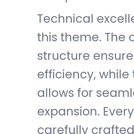
giriş
Betbigo
Betbigo
Technical excelle
giriş
Kalebet
Kalebet
giriş
Teosbet
Teosbet
giriş
Amgbahis
Amgbahis
this theme. The
giriş
Royalbet
Royalbet
giriş
Jokerbet
Jokerbet
structure ensu
giriş
Zulabet
Zulabet
giriş
Matbet
Matbet
giriş
Pusulabet
Pusulabet
efficiency, while
giriş
Meybet
Meybet
giriş
romabet
romabet
allows for seam
giriş
norabahis
norabahis
giriş
enbet
enbet
giriş
bahiscasino
bahiscasino
expansion. Ever
giriş
pokerklas
giriş
betzula
betzula
carefully crafted
giriş
amgbahis