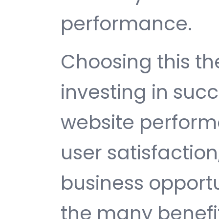
giriş
alobet
alobet
giriş
avrupabet
avrupabet
performance.
giriş
restbet
giriş
Betbigo
Betbigo
giriş
Kalebet
Kalebet
Choosing this 
giriş
Teosbet
Teosbet
giriş
Amgbahis
Amgbahis
investing in suc
giriş
Royalbet
Royalbet
giriş
Jokerbet
Jokerbet
giriş
Vegabet
Vegabet
website perfor
giriş
Betzula
Betzula
giriş
Editörbet
Editörbet
user satisfactio
giriş
romabet
giriş
norabahis
giriş
enbet
enbet
business opport
giriş
bahiscasino
bahiscasino
giriş
pokerklas
pokerklas
the many benefit
giriş
betzula
betzula