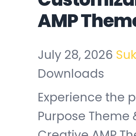
giriş
Amgbahis
Amgbahis
AMP Them
giriş
Romabet
Romabet
giriş
Grandpashabet
Grandpashabet
giriş
Marsbahis
Marsbahis
giriş
pulibet
giriş
pulibet
July 28, 2026
Su
giriş
pusulabet
giriş
pusulabet
giriş
Cratosroyalbet
Downloads
giriş
Cratosroyalbet
giriş
Grandpashabet
Grandpashabet
giriş
Grandpashabet
Experience the p
giriş
biabet
giriş
betplay
Purpose Theme &
giriş
jasminbet
giriş
dedebet
giriş
https://kaystudio.net
https://kaystudio.net
Creative AMP T
giriş
holiganbet
holiganbet