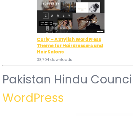
giriş
betzula
giriş
bahiscasino
giriş
avrupabet
avrupabet
giriş
alobet
alobet
giriş
restbet
restbet
giriş
http://mikefreemanministries.com/
Curly – A Stylish WordPress
Theme for Hairdressers and
giriş
https://tr.romabet-
Hair Salons
sanal-
38,704 downloads
orjinal1.vip/
https://plan-
reprise-
Pakistan Hindu Counci
activite.com/
https://plan-
reprise-
activite.com/
WordPress
giriş
https://tr.betplay-
sanal-
orjinal.vip/
https://dentalcaremichalin.pl/
WordPress Hub
TheLoke – Multi-Purpose & Electronics Store WooCommerce Theme
Themebau – Minimal Portfolio & Agency WordPress Theme
Themebox – Digital Products Ecommerce WordPress
giriş
https://tr.editorbet-
sanal-