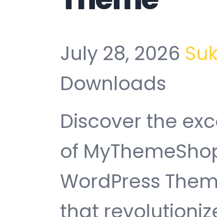
giriş
Amgbahis
Amgbahis
giriş
Romabet
Romabet
giriş
Grandpashabet
Grandpashabet
giriş
Marsbahis
Marsbahis
July 28, 2026
Su
giriş
pulibet
giriş
pulibet
Downloads
giriş
pusulabet
giriş
pusulabet
giriş
Cratosroyalbet
Discover the exc
giriş
Cratosroyalbet
giriş
Grandpashabet
Grandpashabet
giriş
Grandpashabet
of MyThemeShop
giriş
biabet
giriş
betplay
WordPress Them
giriş
jasminbet
giriş
dedebet
giriş
https://kaystudio.net
https://kaystudio.net
that revolutioni
giriş
holiganbet
holiganbet