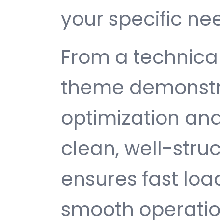
your specific ne
giriş
Betbigo
Betbigo
giriş
Kalebet
Kalebet
giriş
Teosbet
Teosbet
giriş
Amgbahis
Amgbahis
From a technical
giriş
Royalbet
Royalbet
giriş
Jokerbet
Jokerbet
theme demonstr
giriş
Zulabet
Zulabet
giriş
Matbet
Matbet
giriş
Pusulabet
Pusulabet
optimization and
giriş
Meybet
Meybet
giriş
romabet
romabet
clean, well-str
giriş
norabahis
norabahis
giriş
enbet
enbet
ensures fast loa
giriş
bahiscasino
bahiscasino
giriş
pokerklas
giriş
betzula
betzula
smooth operatio
giriş
amgbahis