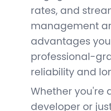
giriş
amgbahis
amgbahis
rates, and strea
giriş
alobet
giriş
restbet
restbet
giriş
norabahis
management are 
giriş
Kalebet
Kalebet
giriş
Netbahis
Netbahis
advantages you 
giriş
Teosbet
Teosbet
giriş
grandbetting
grandbetting
giriş
Amgbahis
Amgbahis
professional-gr
giriş
Romabet
Romabet
giriş
Teosbet
Teosbet
reliability and 
giriş
Betplay
Betplay
giriş
Enjoybet
Enjoybet
giriş
Editorbet
Editorbet
Whether you're 
giriş
Vegabet
Vegabet
giriş
Sonbahis
Sonbahis
giriş
aresbet
aresbet
aresbet
developer or jus
giriş
aresbet