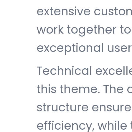
giriş
Betzula
Betzula
extensive custom
giriş
meybet
meybet
giriş
Atlasbet
Atlasbet
work together to
giriş
betnis
giriş
jokerbet
exceptional user
giriş
millibahis
giriş
jasminbet
giriş
pulibet
giriş
pulibet
Technical excelle
giriş
holiganbet
giriş
pusulabet
this theme. The
giriş
cratosroyalbet
giriş
dedebet
giriş
betplay
betplay
structure ensu
giriş
Festwin
giriş
jasminbet
efficiency, while
giriş
biabet
giriş
Grandpashabet