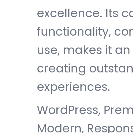
giriş
amgbahis
amgbahis
giriş
alobet
excellence. Its
giriş
restbet
restbet
giriş
norabahis
functionality, c
giriş
Kalebet
Kalebet
giriş
Netbahis
Netbahis
use, makes it an 
giriş
Teosbet
Teosbet
giriş
grandbetting
grandbetting
giriş
Amgbahis
Amgbahis
creating outsta
giriş
Romabet
Romabet
giriş
Teosbet
Teosbet
experiences.
giriş
Betplay
Betplay
giriş
Enjoybet
Enjoybet
giriş
Editorbet
Editorbet
giriş
Vegabet
Vegabet
WordPress, Premi
giriş
Sonbahis
Sonbahis
giriş
aresbet
aresbet
aresbet
Modern, Responsi
giriş
aresbet