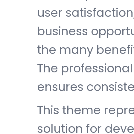
giriş
alobet
alobet
giriş
avrupabet
avrupabet
user satisfactio
giriş
restbet
giriş
Betbigo
Betbigo
business opport
giriş
Kalebet
Kalebet
giriş
Teosbet
Teosbet
the many benefit
giriş
Amgbahis
Amgbahis
giriş
Royalbet
Royalbet
giriş
Jokerbet
Jokerbet
The professiona
giriş
Vegabet
Vegabet
giriş
Betzula
Betzula
ensures consisten
giriş
Editörbet
Editörbet
giriş
romabet
giriş
norabahis
giriş
enbet
enbet
This theme repre
giriş
bahiscasino
bahiscasino
giriş
pokerklas
pokerklas
solution for de
giriş
betzula
betzula