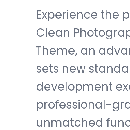
giriş
Amgbahis
Amgbahis
Experience the p
giriş
Romabet
Romabet
giriş
Grandpashabet
Grandpashabet
giriş
Marsbahis
Marsbahis
Clean Photogra
giriş
pulibet
giriş
pulibet
Theme, an adva
giriş
pusulabet
giriş
pusulabet
giriş
Cratosroyalbet
sets new standa
giriş
Cratosroyalbet
giriş
Grandpashabet
Grandpashabet
development exc
giriş
Grandpashabet
giriş
biabet
giriş
betplay
professional-gra
giriş
jasminbet
giriş
dedebet
unmatched funct
giriş
https://kaystudio.net
https://kaystudio.net
giriş
holiganbet
holiganbet