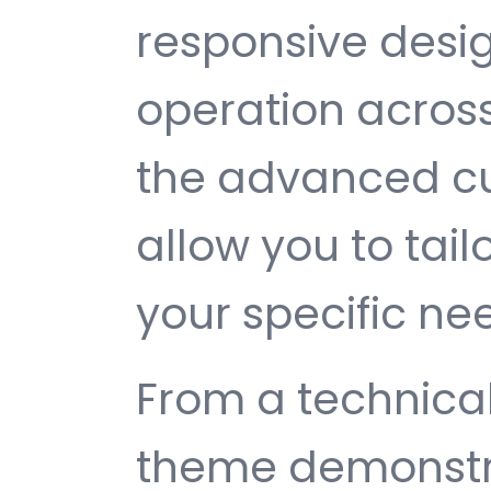
giriş
Betzula
Betzula
responsive desi
giriş
meybet
meybet
giriş
Atlasbet
Atlasbet
operation across
giriş
betnis
giriş
jokerbet
the advanced cu
giriş
millibahis
giriş
jasminbet
giriş
pulibet
allow you to tail
giriş
pulibet
giriş
holiganbet
your specific ne
giriş
pusulabet
giriş
cratosroyalbet
giriş
dedebet
giriş
betplay
betplay
From a technical
giriş
Festwin
giriş
jasminbet
theme demonstr
giriş
biabet
giriş
Grandpashabet