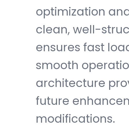
giriş
Betbigo
Betbigo
optimization and
giriş
Kalebet
Kalebet
giriş
Teosbet
Teosbet
clean, well-str
giriş
Amgbahis
Amgbahis
giriş
Royalbet
Royalbet
ensures fast loa
giriş
Jokerbet
Jokerbet
giriş
Zulabet
Zulabet
giriş
Matbet
Matbet
smooth operatio
giriş
Pusulabet
Pusulabet
giriş
Meybet
Meybet
architecture provi
giriş
romabet
romabet
giriş
norabahis
norabahis
giriş
enbet
enbet
future enhance
giriş
bahiscasino
bahiscasino
giriş
pokerklas
modifications.
giriş
betzula
betzula
giriş
amgbahis