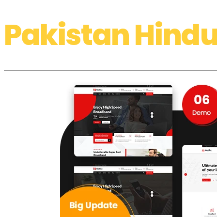
giriş
norabahis
norabahis
norabahis
giriş
Ultrabet
Ultrabet
Pakistan Hindu
giriş
Sonbahis
Sonbahis
giriş
Enjoybet
Enjoybet
giriş
Norabahis
Norabahis
giriş
Amgbahis
Amgbahis
giriş
Pokerklas
Pokerklas
giriş
Masterbetting
Masterbetting
giriş
Betgar
Betgar
giriş
Romabet
Romabet
giriş
Marsbahis
Marsbahis
giriş
Atmbahis
Atmbahis
giriş
Meritking
Meritking
giriş
betnis
giriş
efesbet
efesbet
giriş
marsbahis
giriş
holiganbet
holiganbet
giriş
maksibet
maksibet