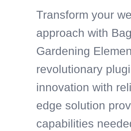
giriş
Amgbahis
Amgbahis
Transform your w
giriş
Romabet
Romabet
giriş
Grandpashabet
Grandpashabet
giriş
Marsbahis
Marsbahis
approach with Ba
giriş
pulibet
giriş
pulibet
Gardening Element
giriş
pusulabet
giriş
pusulabet
giriş
Cratosroyalbet
revolutionary plug
giriş
Cratosroyalbet
giriş
Grandpashabet
Grandpashabet
innovation with reli
giriş
Grandpashabet
giriş
biabet
giriş
betplay
edge solution prov
giriş
jasminbet
giriş
dedebet
capabilities neede
giriş
https://kaystudio.net
https://kaystudio.net
giriş
holiganbet
holiganbet