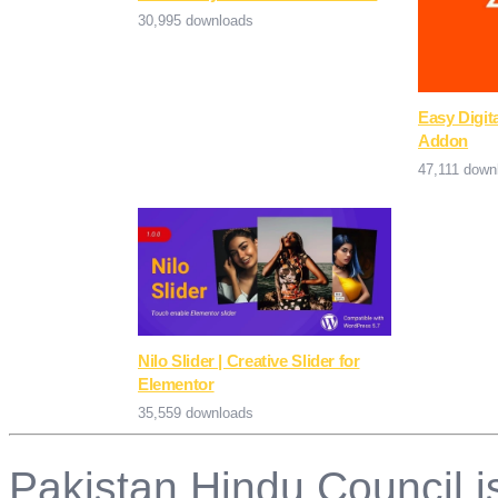
giriş
Atlasbet
Atlasbet
30,995 downloads
giriş
Atlasbet
Atlasbet
giriş
romabet
romabet
giriş
norabahis
norabahis
giriş
enbet
enbet
Easy Digit
Addon
giriş
amgbahis
amgbahis
47,111 down
giriş
pokerklas
pokerklas
giriş
betzula
betzula
giriş
bahiscasino
bahiscasino
giriş
avrupabet
avrupabet
giriş
alobet
alobet
giriş
restbet
restbet
giriş
Kalebet
Kalebet
Nilo Slider | Creative Slider for
giriş
Betbigo
Betbigo
Elementor
giriş
Teosbet
Teosbet
35,559 downloads
giriş
Amgbahis
Amgbahis
giriş
Royalbet
Royalbet
Pakistan Hindu Council i
giriş
Jokerbet
Jokerbet