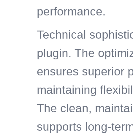
giriş
Betzula
Betzula
performance.
giriş
meybet
meybet
giriş
Atlasbet
Atlasbet
giriş
betnis
Technical sophistic
giriş
jokerbet
giriş
millibahis
plugin. The optimi
giriş
jasminbet
giriş
pulibet
giriş
pulibet
ensures superior 
giriş
holiganbet
giriş
pusulabet
maintaining flexibi
giriş
cratosroyalbet
giriş
dedebet
giriş
betplay
betplay
The clean, mainta
giriş
Festwin
giriş
jasminbet
supports long-ter
giriş
biabet
giriş
Grandpashabet