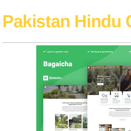
giriş
norabahis
norabahis
norabahis
giriş
Ultrabet
Ultrabet
Pakistan Hindu 
giriş
Sonbahis
Sonbahis
giriş
Enjoybet
Enjoybet
giriş
Norabahis
Norabahis
giriş
Amgbahis
Amgbahis
giriş
Pokerklas
Pokerklas
giriş
Masterbetting
Masterbetting
giriş
Betgar
Betgar
giriş
Romabet
Romabet
giriş
Marsbahis
Marsbahis
giriş
Atmbahis
Atmbahis
giriş
Meritking
Meritking
giriş
betnis
giriş
efesbet
efesbet
giriş
marsbahis
giriş
holiganbet
holiganbet
giriş
maksibet
maksibet