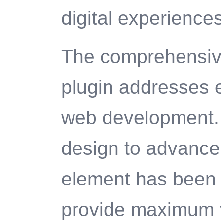
giriş
bahiscasino
bahiscasino
digital experiences
giriş
romabet
romabet
giriş
norabahis
norabahis
giriş
enbet
enbet
The comprehensive 
giriş
amgbahis
amgbahis
giriş
pokerklas
pokerklas
plugin addresses 
giriş
betzula
betzula
giriş
bahiscasino
bahiscasino
giriş
avrupabet
avrupabet
web development.
giriş
alobet
alobet
giriş
restbet
restbet
design to advanced
giriş
Betbigo
Betbigo
giriş
Kalebet
Kalebet
giriş
Amgbahis
Amgbahis
element has been 
giriş
Royalbet
Royalbet
giriş
Teosbet
Teosbet
provide maximum 
giriş
Jokerbet
Jokerbet
giriş
Vegabet
Vegabet