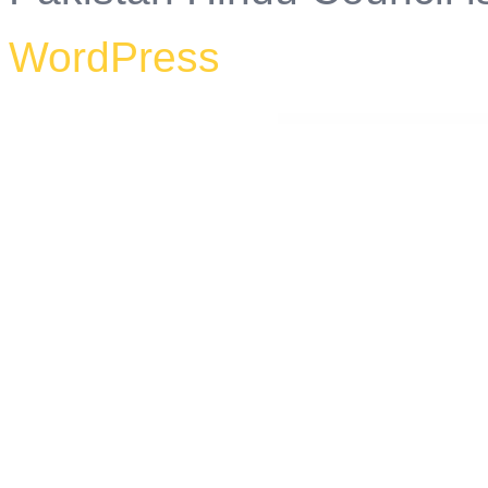
giriş
Vegabet
Vegabet
giriş
Betzula
Betzula
WordPress
giriş
Meybet
Meybet
giriş
Kalebet
Kalebet
giriş
Betbigo
Betbigo
WordPress Hub
CSS Igniter Oscillator WordPress Theme
CSS Igniter Oxium WordPress Theme
CSS Igniter Palermo WordPress Theme
CSS Igniter Paperbag WordPres
giriş
Teosbet
Teosbet
giriş
Vegabet
Vegabet
giriş
Restbet
Restbet
giriş
Betplay
Betplay
giriş
Efesbet
Efesbet
giriş
Enjoybet
giriş
romabet
romabet
giriş
norabahis
norabahis
giriş
enbet
enbet
giriş
pulibet
giriş
pokerklas
pokerklas