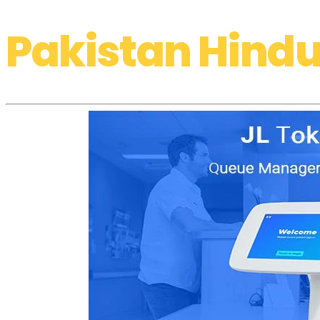
giriş
norabahis
norabahis
norabahis
giriş
Ultrabet
Ultrabet
Pakistan Hindu
giriş
Sonbahis
Sonbahis
giriş
Enjoybet
Enjoybet
giriş
Norabahis
Norabahis
giriş
Amgbahis
Amgbahis
giriş
Pokerklas
Pokerklas
giriş
Masterbetting
Masterbetting
giriş
Betgar
Betgar
giriş
Romabet
Romabet
giriş
Marsbahis
Marsbahis
giriş
Atmbahis
Atmbahis
giriş
Meritking
Meritking
giriş
betnis
giriş
efesbet
efesbet
giriş
marsbahis
giriş
holiganbet
holiganbet
giriş
maksibet
maksibet