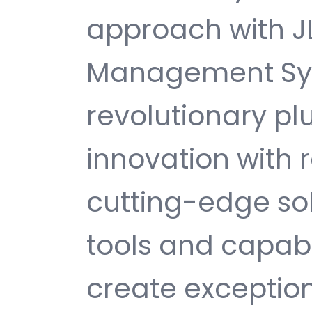
giriş
Amgbahis
Amgbahis
approach with J
giriş
Romabet
Romabet
giriş
Grandpashabet
Grandpashabet
Management Sy
giriş
Marsbahis
Marsbahis
giriş
pulibet
giriş
pulibet
revolutionary pl
giriş
pusulabet
giriş
pusulabet
innovation with re
giriş
Cratosroyalbet
giriş
Cratosroyalbet
giriş
Grandpashabet
Grandpashabet
cutting-edge sol
giriş
Grandpashabet
giriş
biabet
tools and capabi
giriş
betplay
giriş
jasminbet
giriş
dedebet
create exception
giriş
https://kaystudio.net
https://kaystudio.net
giriş
holiganbet
holiganbet