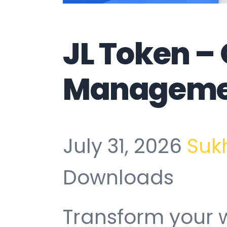
giriş
alobet
alobet
giriş
hiltonbet
hiltonbet
giriş
imajbet
imajbet
JL Token –
giriş
kulisbet
kulisbet
giriş
jokerbet
giriş
pulibet
Manageme
giriş
pulibet
giriş
pusulabet
giriş
pusulabet
giriş
Cratosroyalbet
giriş
Cratosroyalbet
July 31, 2026
Suk
giriş
Grandpashabet
giriş
Grandpashabet
Downloads
giriş
biabet
giriş
betplay
giriş
jasminbet
Transform your
giriş
Festwin
Festwin
giriş
Restbet
Restbet