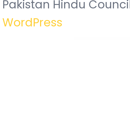
Pakistan Hindu Counci
giriş
Vegabet
Vegabet
giriş
Betzula
Betzula
giriş
Meybet
Meybet
WordPress
giriş
Kalebet
Kalebet
giriş
Betbigo
Betbigo
giriş
Teosbet
Teosbet
WordPress Hub
Venexy – Lawyer Elementor Kit
Venezia – Digital Marketing WordPress Theme
Vento – Event Organizer Elementor Template Kit
Venturr – Venture Capital & Investment Elementor Template Kit
giriş
Vegabet
Vegabet
giriş
Restbet
Restbet
giriş
Betplay
Betplay
giriş
Efesbet
Efesbet
giriş
Enjoybet
giriş
romabet
romabet
giriş
norabahis
norabahis
giriş
enbet
enbet
giriş
pulibet
giriş
pokerklas
pokerklas