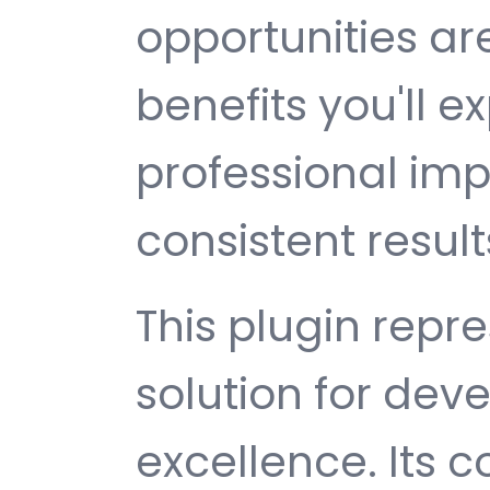
giriş
alobet
alobet
opportunities a
giriş
avrupabet
avrupabet
giriş
restbet
giriş
Betbigo
Betbigo
benefits you'll e
giriş
Kalebet
Kalebet
giriş
Teosbet
Teosbet
professional im
giriş
Amgbahis
Amgbahis
giriş
Royalbet
Royalbet
giriş
Jokerbet
Jokerbet
consistent result
giriş
Vegabet
Vegabet
giriş
Betzula
Betzula
giriş
Editörbet
Editörbet
This plugin repr
giriş
romabet
giriş
norabahis
solution for de
giriş
enbet
enbet
giriş
bahiscasino
bahiscasino
giriş
pokerklas
pokerklas
excellence. Its
giriş
betzula
betzula