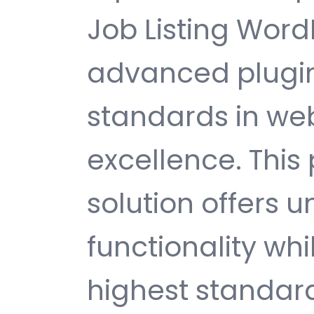
giriş
Amgbahis
Amgbahis
Job Listing Word
giriş
Romabet
Romabet
giriş
Grandpashabet
Grandpashabet
advanced plugin
giriş
Marsbahis
Marsbahis
giriş
pulibet
giriş
pulibet
standards in w
giriş
pusulabet
giriş
pusulabet
excellence. This
giriş
Cratosroyalbet
giriş
Cratosroyalbet
giriş
Grandpashabet
Grandpashabet
solution offers
giriş
Grandpashabet
giriş
biabet
functionality wh
giriş
betplay
giriş
jasminbet
giriş
dedebet
highest standard
giriş
https://kaystudio.net
https://kaystudio.net
giriş
holiganbet
holiganbet