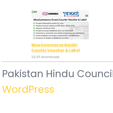
giriş
Vegabet
Vegabet
giriş
Betzula
Betzula
giriş
Meybet
Meybet
giriş
Kalebet
Kalebet
giriş
Betbigo
Betbigo
giriş
Teosbet
Teosbet
giriş
Vegabet
WooCommerce Geniki
Vegabet
Courier Voucher & Label
giriş
Restbet
23,311 downloads
Restbet
giriş
Betplay
Betplay
Pakistan Hindu Counci
giriş
Efesbet
Efesbet
giriş
Enjoybet
giriş
romabet
romabet
WordPress
giriş
norabahis
norabahis
giriş
enbet
enbet
giriş
pulibet
WordPress Hub
Admin Columns Pro Toolset Types
Admin Columns Pro WooCommerce Columns
Admin Columns Pro WordPress Plugin
Admin Menu Editor Pro
Admiral – Uniqu
giriş
pokerklas
pokerklas