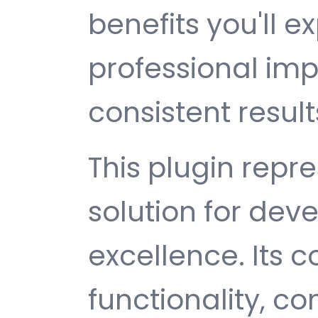
giriş
alobet
alobet
benefits you'll e
giriş
avrupabet
avrupabet
giriş
restbet
giriş
Betbigo
Betbigo
professional im
giriş
Kalebet
Kalebet
giriş
Teosbet
Teosbet
consistent result
giriş
Amgbahis
Amgbahis
giriş
Royalbet
Royalbet
giriş
Jokerbet
Jokerbet
This plugin repr
giriş
Vegabet
Vegabet
giriş
Betzula
Betzula
giriş
Editörbet
Editörbet
solution for de
giriş
romabet
giriş
norabahis
excellence. Its
giriş
enbet
enbet
giriş
bahiscasino
bahiscasino
giriş
pokerklas
pokerklas
functionality, c
giriş
betzula
betzula