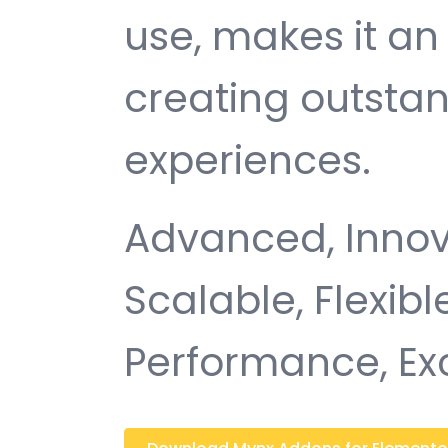
giriş
amgbahis
amgbahis
use, makes it an 
giriş
alobet
giriş
restbet
restbet
giriş
norabahis
creating outsta
giriş
Kalebet
Kalebet
giriş
Netbahis
Netbahis
experiences.
giriş
Teosbet
Teosbet
giriş
grandbetting
grandbetting
giriş
Amgbahis
Amgbahis
Advanced, Innovat
giriş
Romabet
Romabet
giriş
Teosbet
Teosbet
giriş
Betplay
Betplay
Scalable, Flexible
giriş
Enjoybet
Enjoybet
giriş
Editorbet
Editorbet
Performance, Ex
giriş
Vegabet
Vegabet
giriş
Sonbahis
Sonbahis
giriş
aresbet
aresbet
aresbet
giriş
aresbet