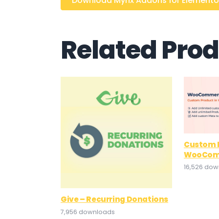
Download Mynx Addons for Elementor
giriş
Atlasbet
Atlasbet
giriş
Atlasbet
Atlasbet
giriş
romabet
romabet
Related Pro
giriş
norabahis
norabahis
giriş
enbet
enbet
giriş
amgbahis
amgbahis
giriş
pokerklas
pokerklas
giriş
betzula
betzula
giriş
bahiscasino
bahiscasino
giriş
avrupabet
avrupabet
giriş
alobet
alobet
giriş
restbet
restbet
Custom P
giriş
Kalebet
Kalebet
WooCom
giriş
Betbigo
Betbigo
16,526 do
giriş
Teosbet
Teosbet
giriş
Amgbahis
Amgbahis
giriş
Royalbet
Royalbet
Give – Recurring Donations
giriş
Jokerbet
Jokerbet
7,956 downloads