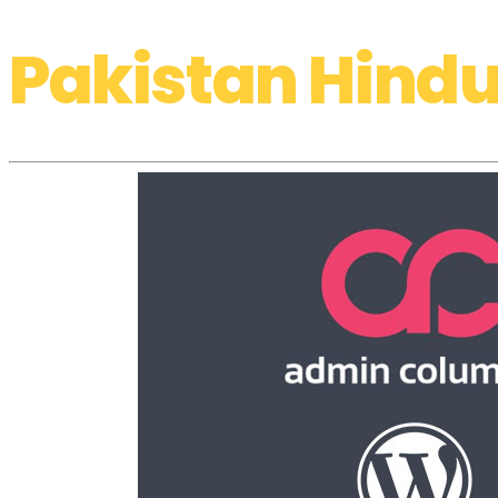
giriş
norabahis
norabahis
norabahis
giriş
Ultrabet
Ultrabet
Pakistan Hindu
giriş
Sonbahis
Sonbahis
giriş
Enjoybet
Enjoybet
giriş
Norabahis
Norabahis
giriş
Amgbahis
Amgbahis
giriş
Pokerklas
Pokerklas
giriş
Masterbetting
Masterbetting
giriş
Betgar
Betgar
giriş
Romabet
Romabet
giriş
Marsbahis
Marsbahis
giriş
Atmbahis
Atmbahis
giriş
Meritking
Meritking
giriş
betnis
giriş
efesbet
efesbet
giriş
marsbahis
giriş
holiganbet
holiganbet
giriş
maksibet
maksibet