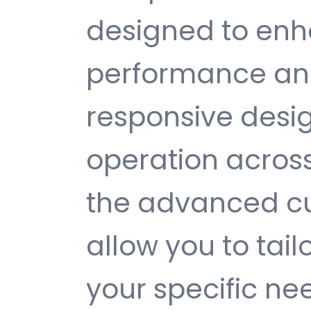
giriş
Betzula
Betzula
designed to enh
giriş
meybet
meybet
giriş
Atlasbet
Atlasbet
performance and
giriş
betnis
giriş
jokerbet
giriş
millibahis
responsive desi
giriş
jasminbet
giriş
pulibet
operation across
giriş
pulibet
giriş
holiganbet
giriş
pusulabet
the advanced cu
giriş
cratosroyalbet
giriş
dedebet
allow you to tail
giriş
betplay
betplay
giriş
Festwin
giriş
jasminbet
your specific ne
giriş
biabet
giriş
Grandpashabet